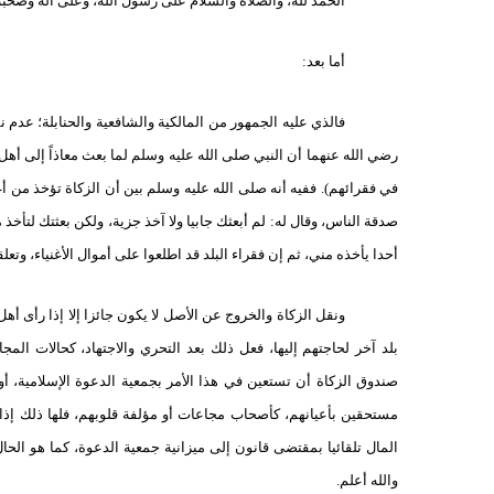
الحمد لله، والصلاة والسلام على رسول الله، وعلى آله وصحبه 
أما بعد:
فالذي عليه الجمهور من المالكية والشافعية والحنابلة؛ عدم ن
رضي الله عنهما أن النبي صلى الله عليه وسلم لما بعث معاذاً إلى أهل
في فقرائهم). ففيه أنه صلى الله عليه وسلم بين أن الزكاة تؤخذ من أغ
صدقة الناس، وقال له: لم أبعثك جابيا ولا آخذ جزية، ولكن بعثتك لتأخذ 
أحدا يأخذه مني، ثم إن فقراء البلد قد اطلعوا على أموال الأغنياء، و
ونقل الزكاة والخروج عن الأصل لا يكون جائزا إلا إذا رأى أهل 
بلد آخر لحاجتهم إليها، فعل ذلك بعد التحري والاجتهاد، كحالات الم
صندوق الزكاة أن تستعين في هذا الأمر بجمعية الدعوة الإسلامية، أو
مستحقين بأعيانهم، كأصحاب مجاعات أو مؤلفة قلوبهم، فلها ذلك إذا
المال تلقائيا بمقتضى قانون إلى ميزانية جمعية الدعوة، كما هو ال
والله أعلم.