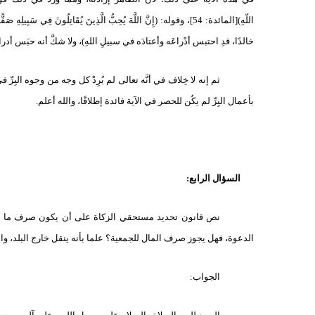
اللّهِ
(
[المائدة: 54]، وقوله:
)
إِنَّ اللَّهَ يُحِبُّ الَّذِينَ يُقَاتِلُونَ فِي سَبِيلِهِ صَفًّا
خالدًا، قدِ احتبس أدْراعَه وأعتادَه في سبيلِ اللهِ)، ولا شكَّ أنه حبَس أد
ثم إنه لا خِلاف في أنَّه تعالى لم يُرِدْ كل وجه من وجوه البِرِّ 
بأعمال البِرِّ لم يكُن للحصر في الآية فائدة إطلاقًا، والله أعلم.
السؤال الرابع:
نص قانون تحديد مستحقي الزكاة على أن يكون صرف ما ي
الدعوة، فهل
يجوز صرف المال للجمعية؟ علما بأنه ينقل خارج البلد، وال
الجواب: