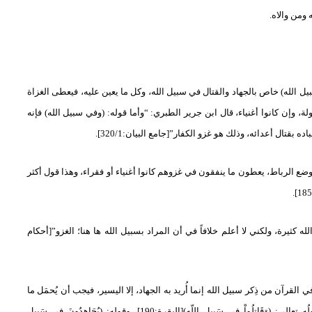
ومن والاه.
 الله) خاص بالجهاد والقتال في سبيل الله، وكل ما يعين عليه، فيعطى الغزاة
، وإن كانوا أغنياء، قال ابن جرير الطبري: “وأما قوله: (وفي سبيل الله) فإنه
تال أعدائه، وذلك هو غزو الكفار”[جامع البيان:320/1].
وضع الرباط، يعطون ما ينفقون في غزوهم كانوا أغنياء أو فقراء، وهذا قول أكثر
ه كثيرة، ولكني لا أعلم خلافاً في أن المراد بسبيل الله ها هنا؛ الغزو”[أحكام
في القرآن من ذِكر سبيل الله إنما أُريد به الجهاد، إلا اليسير، فيجب أن يُحمَل ما
لُه تعالى:
)
وَقَاتِلُواْ فِي سَبِيلِ اللّهِ
(
[البقرة:190]، وقوله:
)
يُجَاهِدُونَ فِي سَبِيلِ