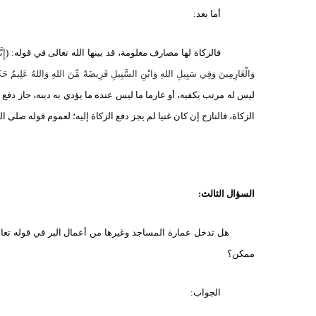
أما بعد:
فالزكاة لها مصارف معلومة، قد بينها الله تعالى في قوله:
)
إِن
وَالْغَارِمِينَ وَفِي سَبِيلِ اللهِ وَابْنِ السَّبِيلِ فَرِيضَةً مِّنَ اللهِ وَاللهُ عَلِيمٌ حَك
ليس له مرتب يكفيه، أو غارما ما ليس عنده ما يؤدي به دينه، جاز دفع 
الزكاة، فالنازح إن كان غنيا لم يجز دفع الزكاة إليه؛ لعموم قوله صلى الله عليه و
السؤال الثالث:
هل تدخل عمارة المساجد وغيرها من أعمال البر في قوله تعا
ممكن؟
الجواب: