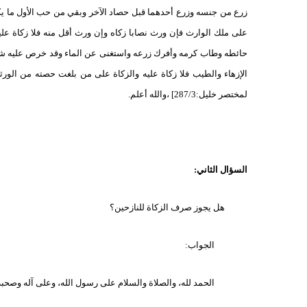
زرع من جنسه وزرع أحدهما قبل حصاد الآخر وبقي من حب الأول ما يك
على ملك الوارث فإن ورث نصابا زكاه وإن ورث أقل منه فلا زكاة علي
حائطه وطاب كرمه وأفرك زرعه واستغنى عن الماء وقد خرص عليه شيء 
الإزهاء والطيب فلا زكاة عليه والزكاة على من بلغت حصته من الورثة
لمختصر خليل:287/3] ،والله أعلم.
السؤال الثاني:
هل يجوز صرف الزكاة للنازحين؟
الجواب:
الحمد لله، والصلاة والسلام على رسول الله، وعلى آله وصحبه 