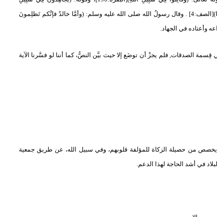
(
[الصف:4] . وقال رسولُ الله صلى الله عليه وسلم: (وأمَّا خالدٌ فإنَّكم تَظلِمونَ
راعه وأعتاده في الجهاد.
في قِسمة الصدقات, فلم يجزْ أن توضَع إلا حيث بيَّن النصُّ، كما أننا لو فسَّرنا الآية
خصص من حصيلة الزكاة للمؤلفة قلوبهم، وفي سبيل الله، عن طريق جمعية
بلاد في أشد
الحاجة لهذا الدعم.