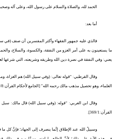
الحمد لله، والصلاة والسلام على رسول الله، وعلى آله وصحبه 
أما بعد:
فالذي عليه جمهور الفقهاء وأكثر المفسرين أن صنف (في سبيل
ما يستعينون به على أمر الغزو من النفقة، والكسوة، والسلاح، والحمولة
يعني: وفي النفقة في نصرة دين الله وطريقه وشريعته، التي شرعها لعباده بق
وقال القرطبي: “قوله تعالى: (وفي سبيل الله) هم الغزاة، وم
العلماء، وهو تحصيل مذهب مالك رحمه الله” [الجامع لأحكام القرآن:185/8].
وقال ابن العربي: “قوله: (وفي سبيل الله) قال مالك: سبل الل
القرآن:369/1].
وسبيلُ الله عند الإطلاق إنَّما ينصرف إلى الجهاد؛ فإنَّ كل ما 
في هذه الآية على ذلك؛ لأنَّ الظاهر إرادته، وممَّا ورد في ذلك قو