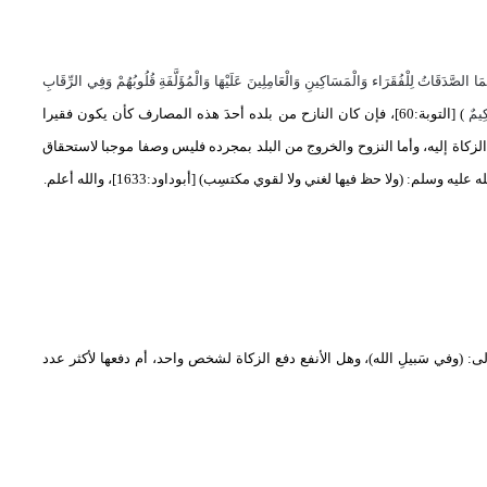
َّمَا الصَّدَقَاتُ لِلْفُقَرَاء وَالْمَسَاكِينِ وَالْعَامِلِينَ عَلَيْهَا وَالْمُؤَلَّفَةِ قُلُوبُهُمْ وَفِي الرِّقَابِ
ِيمٌ
(
[التوبة:60]، فإن كان النازح من بلده أحدَ هذه المصارف كأن يكون فقيرا
الزكاة إليه، وأما النزوح والخروج من البلد بمجرده فليس وصفا موجبا لاستحقاق
سلم: (ولا حظ فيها لغني ولا لقوي مكتسِب) [أبوداود:1633]، والله أعلم.
لى:
)
وفي سَبيلِ الله
(
، وهل الأنفع دفع الزكاة لشخص واحد، أم دفعها لأكثر عدد