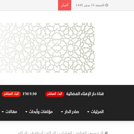
أخبار
الجمعة 24 صفر 1448
قناة دار الإفتاء الفضائية
90.FM 9
البث المباشر
البث المباشر
المرئيات
صادر الدار
مؤلفات وأبحاث
مقالات
الرئيسية
/
الفتاوى
/
العبادات
/
الزكاة
/
أسئلة في الزكاة