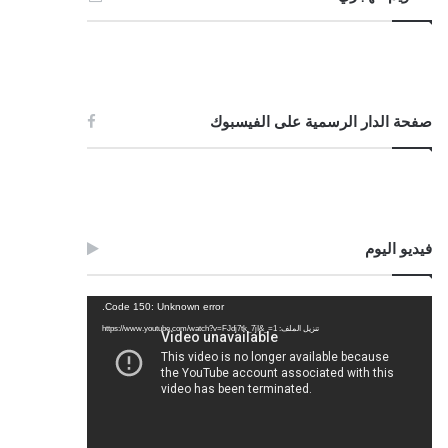
صفحة الدار الرسمية على الفيسبوك
فيديو اليوم
مشغل
Code 150: Unknown error.
الفيديو
تنزيل الملف: https://www.youtube.com/watch?v=FJdj7tk_7jI&_=1