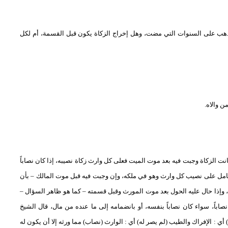
ذهب على السنوات التي مضت، وهل إخراج الزكاة يكون قبل القسمة، أم لكل
ن والاه.
كانت الزكاة وجبت فيه بعد موت الميت فعلى كل وارث زكاة نصيبه، إذا كان نصاباً
امل على نصيب كل وارث وهو في ملكه، وإن وجبت فيه قبل موت المالك – بأن
 وإذا حال عليه الحول بعد موت المورث وقبل قسمته – كما هو ظاهر السؤال –
باً، سواء كان نصاباً بنفسه، أو بانضمامه إلى ما عنده من مال،
قال الشيخ
ي : الإفراك والطيب (لم يصر له) أي : الوارث (نصاب) مما ورثه إلا أن يكون له