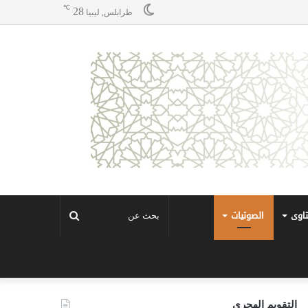
℃
28
طرابلس, ليبيا
تاوى
الصوتيات
بحث
عن
التقويم الهجري