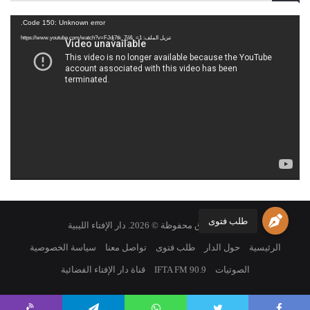
أحمد ميلاد قدور
مشغل
Code 150: Unknown error.
محمد الهادي كريدان
الفيديو
تنزيل الملف: https://www.youtube.com/watch?v=FJdj7tk_7jI&_=1
غيث بن محمود الفاخري
نائب مفتي عام ليبيا
20/جمادى الأولى/1436هـ
11/مارس/2015م
طلب فتوى
جميع الحقوق محفوظة © 2026. دار الإفتاء الليبية
Post Views:
2٬961
الرئيسية
حول الدار
طلب فتوى
تواصل معنا
سياسة الخصوصية
الوسوم
استغلال أملاك الدولة
الاعتداء على أملاك مصرف
الصوتيات
IFTA FM 90.9
قناة دار الإفتاء الفضائية
سكنى شقق مملوكة للغير بالغصب