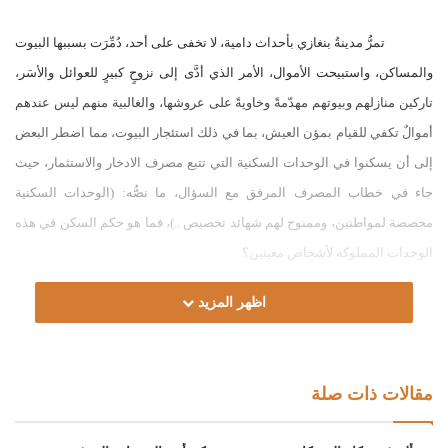
تمرُّ مدينةُ بنغازي بأحداث دامية، لا تخفى على أحد، دُمِّرَت بسببها البيوت
والمساكن، واستبيحت الأموال، الأمر الذي أدَّى إلى نزوحٍ كبيرٍ للعوائل والأسَر،
تاركين منازلهم وبيوتهم مهدّمةً وخاويةً على عروشها، والغالبية منهم ليس عندهم
أموالٌ تكفي للقيام بمؤن العيش، بما في ذلك استئجار البيوت، مما اضطر البعض
إلى أن يسكنوا في الوحدات السكنية التي تتبع مصرف الادخار والاستثمار، حيث
جاء في خطاب المصرف المرفق مع السؤال، ما نصُّه: (الوحدات السكنية
مخصصة لمواطنين، وممنوح لهم شهائد تخصيص ..)، فما هو حكم السكن في هذه
الوحدات المملوكة لأشخاص معينين؟
اظهر المزيد
الجواب:
الحمد لله، والصلاة والسلام على رسول الله، وعلى آله وصحبه ومن
مقالات ذات صلة
والاه.
أما بعد: