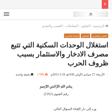
الق
الرئيسية
/
الفتاوى
/
المعاملات
/
الغصب والتعدي
الغصب والتعدي
الفتاوى
قضايا معاصرة
استغلال الوحدات السكنية التي تتبع
مصرف الادخار والاستثمار بسبب
ظروف الحرب
الأربعاء 27 جمادى الأولى 1436هـ 18-3-2015م
2٬098
دقيقة واحدة
بِسْمِ اللهِ الرَّحْمَنِ الرَّحِيمِ
رقم الفتوى (2262)
ورد إلى دار الإفتاء السؤال التالي: