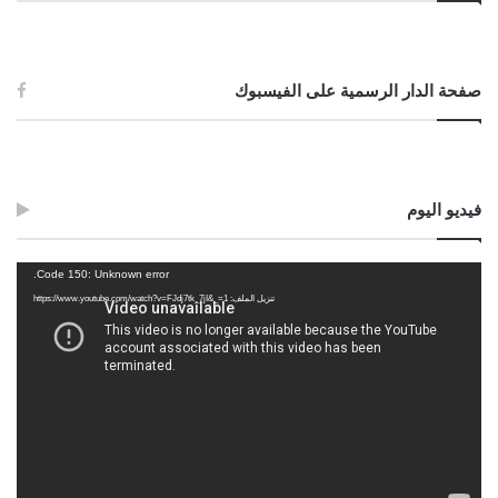
صفحة الدار الرسمية على الفيسبوك
فيديو اليوم
مشغل
Code 150: Unknown error.
الفيديو
تنزيل الملف: https://www.youtube.com/watch?v=FJdj7tk_7jI&_=1