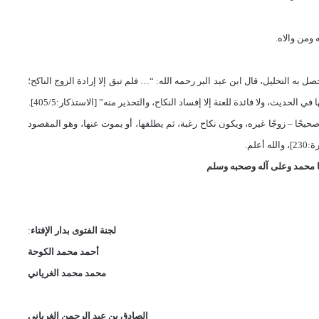
ومن والاه.
حصل به التحليل، قال ابن عبد البر
رحمه الله:
“…
فلم تبق إلا إرادة الزوج الناكح؛
يث، ولا فائدة للعنة إلا إفساد النكاح، والتحذير منه” [الاستذكار:405/5].
 صحيحًا – زوجًا غيره، ويكون نكاح رغبة، ثم يطلقها، أو يموت عنها، وهو المقصود
230]،
والله أعلم.
 محمد وعلى آله وصحبه وسلم
لجنة الفتوى بدار الإفتاء
:
أحمد محمد الكوحة
محمد محمد الغرياني
الصادق بن عبد الرحمن الغرياني