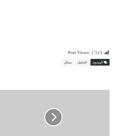
Post Views:
1٬513
الوسوم
التحليل
محلل