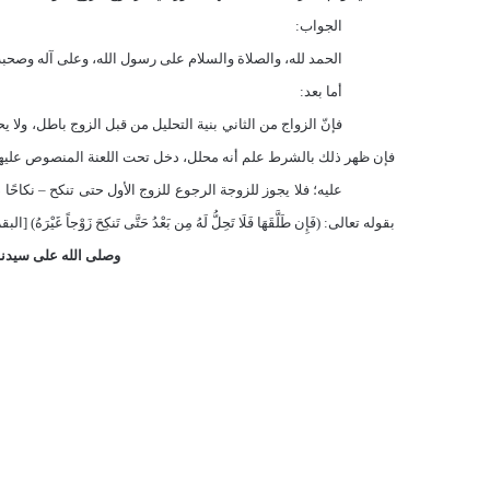
الجواب:
الحمد لله، والصلاة والسلام على رسول الله، وعلى آله وصحبه 
أما بعد:
فإنّ الزواج من الثاني بنية التحليل من قبل الزوج باطل، ولا ي
فإن ظهر ذلك بالشرط علم أنه محلل، دخل تحت اللعنة المنصوص عليها في الحد
عليه؛ فلا يجوز للزوجة الرجوع للزوج الأول حتى تنكح – نكاحًا
بقوله تعالى:
)
فَإِن طَلَّقَهَا فَلَا تَحِلُّ لَهُ مِن بَعْدُ حَتَّى تَنكِحَ زَوْجاً غَيْرَهُ
(
[البقرة:
وصلى الله على سيدنا