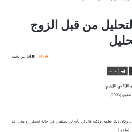
التحليل من قبل الزوج
حليل
917
أقل من دقيقة
طباعة
 الرَّحْمَنِ الرَّحِيمِ
توى (2003)
 وكان ذلك بعلمه، ولكنه قال لي بأنه لن يطلقني في حالة استقراره معي، ثم
 الطلاق؟