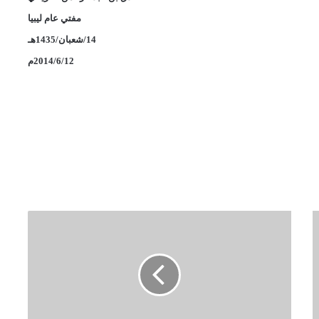
مفتي عام ليبيا
14/شعبان/1435هـ
2014/6/12م