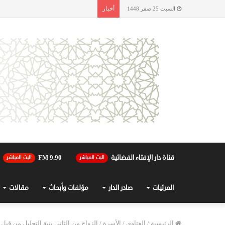
أخبار
السبت 25 صفر 1448
قناة دار الإفتاء الفضائية
90.FM 9
البث المباشر
البث المباشر
المرئيات
صادر الدار
مؤلفات وأبحاث
مقالات
الرئيسية
/
الفتاوى
/
الأسرة
/
الزواج من الثاني بنية التحليل من قبل 