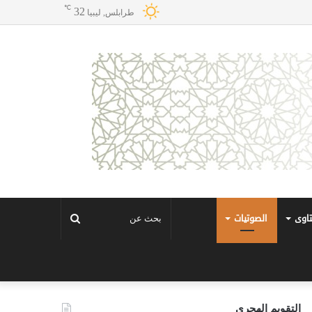
℃
32
طرابلس, ليبيا
تاوى
الصوتيات
بحث
عن
التقويم الهجري