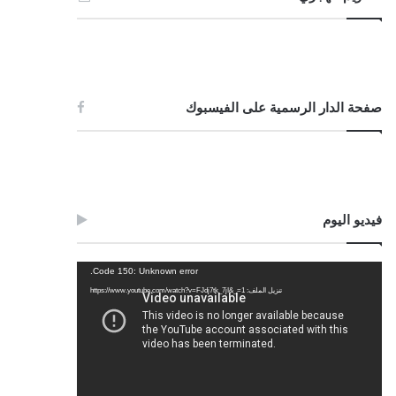
صفحة الدار الرسمية على الفيسبوك
فيديو اليوم
مشغل
Code 150: Unknown error.
الفيديو
تنزيل الملف: https://www.youtube.com/watch?v=FJdj7tk_7jI&_=1