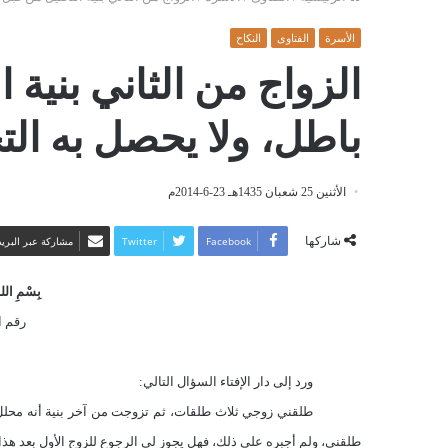
الأسرة
الفتاوى
النكاح
الزواج من الثاني بنية 
باطل، ولا يحصل به الت
الأثنين 25 شعبان 1435هـ 23-6-2014م
شاركها
Facebook
Twitter
مشاركة عبر البريد
بِسْمِ اللهِ
رقم الف
ورد إلى دار الإفتاء السؤال التالي:
طلقني زوجي ثلاث طلقات، ثم تزوجت من آخر بنية أنه محلل،
طلقني، ولم أجبره على ذلك، فهل يجوز لي الرجوع للزوج الأول بعد هذا