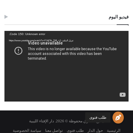
فيديو اليوم
مشغل
Code 150: Unknown error.
الفيديو
تنزيل الملف: https://www.youtube.com/watch?v=FJdj7tk_7jI&_=1
Post Views:
1٬299
الوسوم
الاغتيالات
التفجيرات
بيان دار الإفتاء
طلب فتوى
جميع الحقوق محفوظة © 2026. دار الإفتاء الليبية
الرئيسية
حول الدار
طلب فتوى
تواصل معنا
سياسة الخصوصية