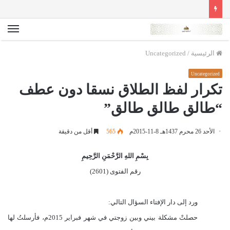
الق
الرئيسية
/
Uncategorized
Uncategorized
تكرار لفظ الطلاق نسقا دون عطف
“طالق طالق طالق”
الأحد 26 محرم 1437هـ 8-11-2015م
565
أقل من دقيقة
بِسْمِ اللهِ الرَّحْمَنِ الرَّحِيمِ
رقم الفتوى (2601)
ورد إلى دار الإفتاء السؤال التالي:
حصلتْ مشكلة بيني وبين زوجتي في شهر فبراير 2015م، فأرسلتُ لها