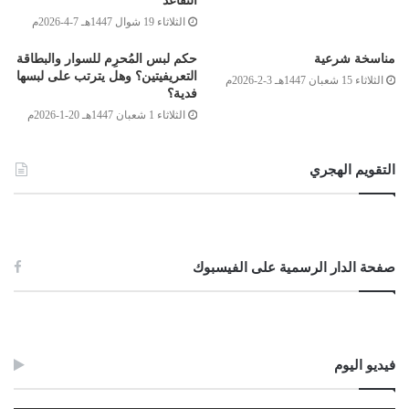
التقاعد
[البقرة: 230]، والله أعلم.
الثلاثاء 19 شوال 1447هـ 7-4-2026م
وصلى الله على سيدنا محمد وعلى آله وصحبه وسلم
مناسخة شرعية
حكم لبس المُحرِم للسوار والبطاقة
التعريفيتين؟ وهل يترتب على لبسها
الثلاثاء 15 شعبان 1447هـ 3-2-2026م
فدية؟
الثلاثاء 1 شعبان 1447هـ 20-1-2026م
لجنة الفتوى بدار الإفتاء
:
أحمد محمد الكوحة
التقويم الهجري
أحمد ميلاد قدور
غيث بن محمود الفاخري
نائب مفتي عام ليبيا
صفحة الدار الرسمية على الفيسبوك
29/ذو الحجة/1436هـ
13/أكتوبر/2015م
Post Views:
1٬023
فيديو اليوم