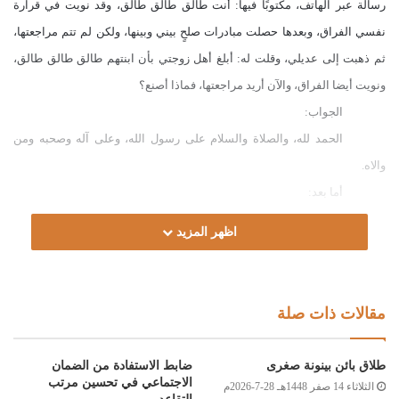
رسالة عبر الهاتف، مكتوبًا فيها: أنت طالق طالق طالق، وقد نويت في قرارة
نفسي الفراق، وبعدها حصلت مبادرات صلحٍ بيني وبينها، ولكن لم تتم مراجعتها،
ثم ذهبت إلى عديلي، وقلت له: أبلغ أهل زوجتي بأن ابنتهم طالق طالق طالق،
ونويت أيضا الفراق، والآن أريد مراجعتها، فماذا أصنع؟
الجواب:
الحمد لله، والصلاة والسلام على رسول الله، وعلى آله وصحبه ومن
والاه.
أما بعد:
فإن لفظة: “طالق طالق طالق” مما يحتمل الأمرين، قال المواق رحمه
اظهر المزيد
الله: “ومثله أنت طالق طالق طالق. وعبارة المتيطي: من كرر الطلاق، وأتى به
نسقا دون عطف، فقال: أنت طالق، أنت طالق، أنت طالق، فإنه يلزمه الثلاث، إلا
أن ينوي بالأولى واحدة، وبالباقيتين الإسماع والتأكيد” [التاج والإكليل:355/5].
مقالات ذات صلة
عليه؛ فإن زوجتك قد بانت منك بينونة كبرى، ولا تحل لك حتى تنكح زوجا
غيرك نكاح رغبة، قال سبحانه وتعالى: ﴿فَإِن طَلَّقَهَا فَلَا تَحِلُّ لَهُ مِن بَعْدُ حَتَّىٰ تَنكِحَ
طلاق بائن بينونة صغرى
ضابط الاستفادة من الضمان
زَوْجًا غَيْرَهُ فَإِن طَلَّقَهَا فَلَا جُنَاحَ عَلَيْهِمَا أَن يَتَرَاجَعَا إِن ظَنَّا أَن يُقِيمَا حُدُودَ اللَّهِ﴾
الاجتماعي في تحسين مرتب
الثلاثاء 14 صفر 1448هـ 28-7-2026م