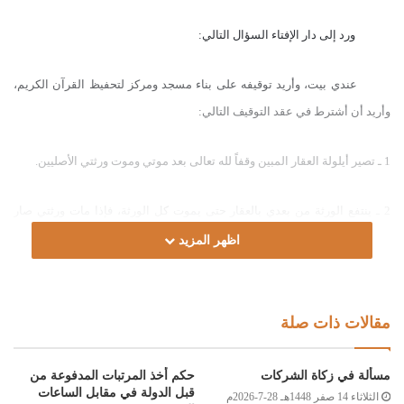
ورد إلى دار الإفتاء السؤال التالي:
عندي بيت، وأريد توقيفه على بناء مسجد ومركز لتحفيظ القرآن الكريم،
وأريد أن أشترط في عقد التوقيف التالي:
1 ـ تصير أيلولة العقار المبين وقفاً لله تعالى بعد موتي وموت ورثتي الأصليين.
2 ـ ينتفع الورثة من بعدي بالعقار حتى يموت كل الورثة، فإذا مات ورثتي صار
العقار للوقف المذكور.
اظهر المزيد
3 ـ تخصص مساحة العقار الموقوف لغرض بناء مسجد، وإذا زادت المساحة بُنِيَ
مركزٌ لتحفيظ القرآن.
مقالات ذات صلة
4 ـ إذا كان في مقدور الورثة تنفيذ هذه الوصية في حياتهم بسبب استغنائهم عن
مسألة في زكاة الشركات
حكم أخذ المرتبات المدفوعة من
العقار صرف العقار للمسجد المذكور.
قبل الدولة في مقابل الساعات
الثلاثاء 14 صفر 1448هـ 28-7-2026م