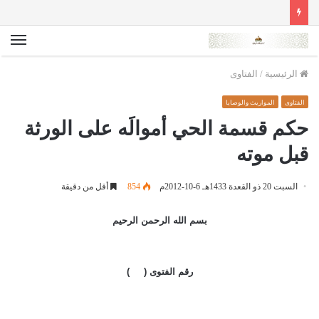
الق
الرئيسية
/
الفتاوى
الفتاوى
المواريث والوصايا
حكم قسمة الحي أموالَه على الورثة
قبل موته
السبت 20 ذو القعدة 1433هـ 6-10-2012م
854
أقل من دقيقة
بسم الله الرحمن الرحيم
رقم الفتوى ( )