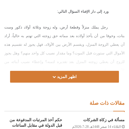
ورد إلى دار الإفتاء السؤال التالي:
رجل يملك منزلاً وقطعةَ أرض، وله زوجة وثلاثة أولاد ذكور وست
بنات، وخوفا من أن يأخذ أولاده بعد مماته حق زوجته التي تهتم به حالياً، أراد
أن يعطي الزوجة المنزل، ويقسم الأرض بين الأولاد، فهل يجوز له تقسيم هذه
الأموال التي ستورث قبل الموت؟ وما مقدار نصيب كل واحد منهم؟ وهل يجوز
للزوج أن يعطي زوجته المنزل بعد تقديره لثمنه؟ وإعطاء نصيب أبنائه من
الأرض دون المنزل، وتقسيمها بينهم حسب الفريضة الشرعية؟
اظهر المزيد
الجواب:
الحمد لله، والصلاة والسلام على رسول الله، وعلى آله وصحبه ومن
مقالات ذات صلة
والاه.
مسألة في زكاة الشركات
حكم أخذ المرتبات المدفوعة من
قبل الدولة في مقابل الساعات
أما بعد:
الثلاثاء 14 صفر 1448هـ 28-7-2026م