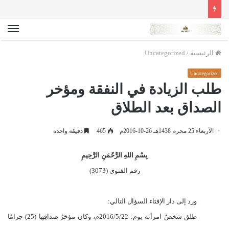
الق
الرئيسية
/
Uncategorized
Uncategorized
طلب الزيادة في النفقة ومؤخر
الصداق بعد الطلاق
الأربعاء 25 محرم 1438هـ 26-10-2016م
465
دقيقة واحدة
بِسْمِ اللهِ الرَّحْمَنِ الرَّحِيمِ
رقم الفتوى (3073)
ورد إلى دار الإفتاء السؤال التالي:
طلق شخصٌ امرأتَه يوم: 2016/5/22م، وكان مؤخرُ صداقِها (25) جرامًا