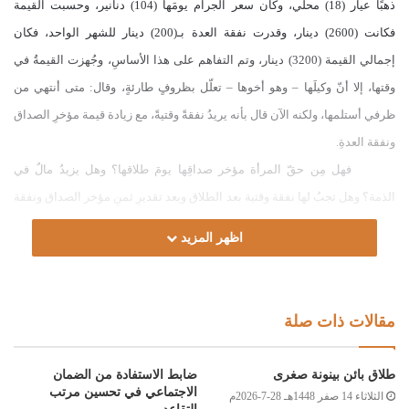
ذهبًا عيار (18) محلي، وكان سعر الجرام يومَها (104) دنانير، وحسبت القيمة
فكانت (2600) دينار، وقدرت نفقة العدة بـ(200) دينار للشهر الواحد، فكان
إجمالي القيمة (3200) دينار، وتم التفاهم على هذا الأساسِ، وجُهزت القيمةُ في
وقتها، إلا أنّ وكيلَها
–
وهو أخوها
–
تعلّل بظروفٍ طارئةٍ، وقال: متى أنتهي من
ظرفي أستلمها، ولكنه الآن قال بأنه يريدُ نفقةً وقتيةً، مع زيادة قيمة مؤخرِ الصداق
ونفقة العدةِ.
فهل مِن حقّ المرأة مؤخر صداقِها يومَ طلاقها؟ وهل يزيدُ مالٌ في
الذمة؟ وهل تجبُ لها نفقة وقتية بعد الطلاق وبعد تقديرِ ثمنِ مؤخر الصداق ونفقة
العدة؟ وهل من حقّ وكيلِها المطالبةُ بالزيادةِ بعد علمِه بما سبقَ ومماطلتِهِ في
اظهر المزيد
الاستلامِ؟
الجواب:
الحمد لله، والصلاة والسلام على رسول الله، وعلى آله وصحبه ومن
مقالات ذات صلة
والاه.
أما بعد:
طلاق بائن بينونة صغرى
ضابط الاستفادة من الضمان
فليس للمطلقة حقٌّ واجب غير النفقةِ ومؤخرِ الصداق؛ لقول الله تعالى:
)
الاجتماعي في تحسين مرتب
الثلاثاء 14 صفر 1448هـ 28-7-2026م