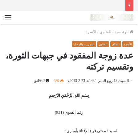
الق
الرئيسية
/
الفتاوى
/
الأسرة
الأسرة
الطلاق
الفتاوى
المواريث والوصايا
عدة زوجة المفقود في جبهات الثورة،
وتقسيم تركته
السبت 13 ربيع الثاني 1434هـ 23-2-2013م
630
2 دقائق
بِسْمِ اللهِ الرَّحْمَنِ الرَّحِيمِ
رقم الفتوى (931)
السيد / مفتي فرع الإفتاء بأوباري: