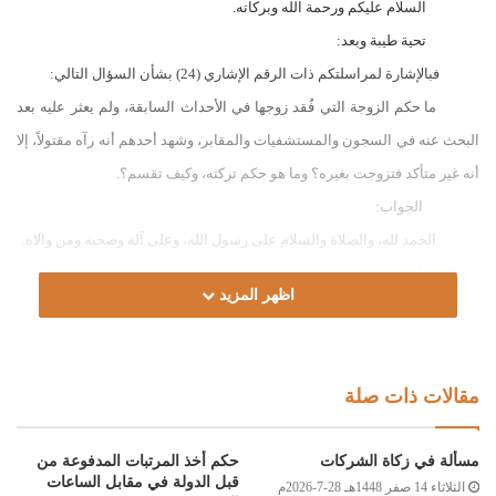
السلام عليكم ورحمة الله وبركاته.
تحية طيبة وبعد:
فبالإشارة لمراسلتكم ذات الرقم الإشاري (24) بشأن السؤال التالي:
ما حكم الزوجة التي فُقد زوجها في الأحداث السابقة، ولم يعثر عليه بعد
البحث عنه في السجون والمستشفيات والمقابر، وشهد أحدهم أنه رآه مقتولاً، إلا
أنه غير متأكد فتزوجت بغيره؟ وما هو حكم تركته، وكيف تقسم؟.
الجواب:
الحمد لله، والصلاة والسلام على رسول الله، وعلى آله وصحبه ومن والاه.
أما بعد:
اظهر المزيد
فإذا شهد الشهود بأن المفقود حضر المعارك، وفقد من حينها، فعدة المرأة
تبدأ من يوم أن شهدت البينة بانفصال الصفين، قال خليل بن إسحاق: “وَاعْتَدَّتْ
فِي مَفْقُودِ الْمُعْتَرَكِ بَيْنَ الْمُسْلِمِينَ بَعْدَ انْفِصَالِ الصَّفَّيْنِ” [مختصر خليل: 158/1]،
مقالات ذات صلة
أما إذا شهدت البينة بأنه خرج مع المقاتلين، ولم يشارك في القتال، فحكمه كمن
فقد في بلاد المسلمين من غير حرب، قال الخرشي: “أَمَّا لَوْ شَهِدَت الْبَيِّنَةُ أَنَّهُ خَرَجَ
مسألة في زكاة الشركات
حكم أخذ المرتبات المدفوعة من
مَعَ الْجَيْشِ فَقَطْ فَتَكُونُ زَوْجَتُهُ كَالْمَفْقُودِ فِي بِلَادِ الْمُسْلِمِينَ”[شرح الخرشي:
قبل الدولة في مقابل الساعات
الثلاثاء 14 صفر 1448هـ 28-7-2026م