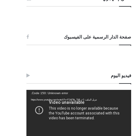
صفحة الدار الرسمية على الفيسبوك
فيديو اليوم
مشغل
Code 150: Unknown error.
الفيديو
تنزيل الملف: https://www.youtube.com/watch?v=FJdj7tk_7jI&_=1