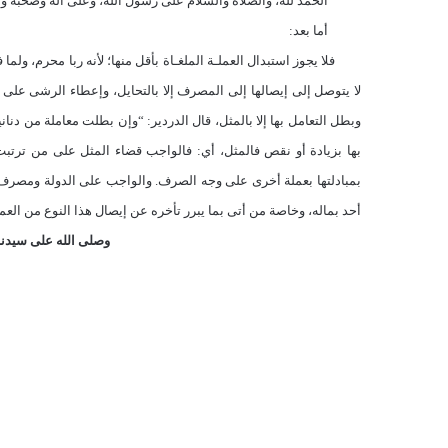
الحمد لله، والصلاة والسلام على رسول الله، وعلى آله وصحبه وم
أما بعد:
فلا يجوز استبدال العملـة الملغـاة بأقل منها؛ لأنه ربا محرم، ولم
لا يتوصل إلى إيصالها إلى المصرف إلا بالتحايل، وإعطاء الرشى على ذل
وبطل التعامل بها إلا بالمثل، قال الدردير: “وإن بطلت معاملة من دن
بمبادلتها بعملة أخرى على وجه الصرف. والواجب على الدولة ومصرف ل
أحد بماله، وخاصة من أتى بما يبرر تأخره عن إيصال هذا النوع من الع
وصلى الله على سيدنا