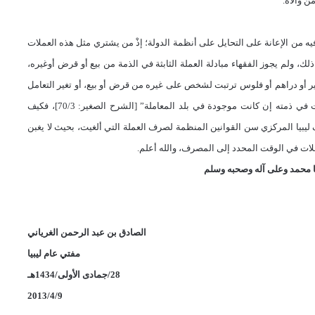
ن والاه.
ا فيه من الإعانة على التحايل على أنظمة الدولة؛ إذْ من يشتري مثل هذه العملات
ك، ولم يجوز الفقهاء مبادلة العملة الثابثة في الذمة من بيع أو قرض أوغيره،
انير أو دراهم أو فلوس ترتبت لشخص على غيره من قرض أو بيع، أو تغير التعامل
بها بزيادة أو نقص فالمثل، أي: فالواجب قضاء المثل على من ترتبت في ذمته إن كانت موجودة في بلد المعاملة” [الشرح الصغير: 70/3]، فكيف
يبيا المركزي سن القوانين المنظمة لصرف العملة التي ألغيت، بحيث لا يغبن
ملات في الوقت المحدد إلى المصرف، والله أعلم.
 محمد وعلى آله و
صحبه و
سلم
الصادق بن عبد الرحمن الغرياني
مفتي عام ليبيا
28/جمادى الأولى/1434هـ
2013/4/9