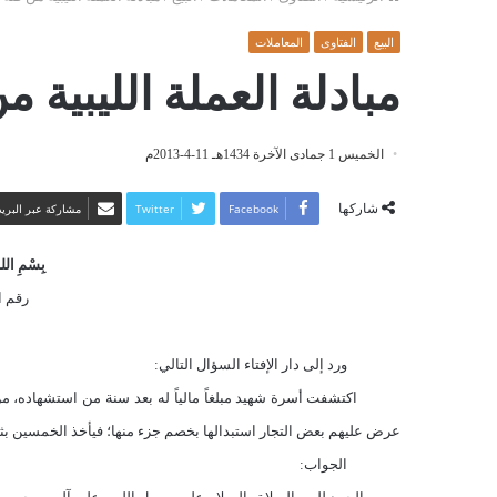
البيع
الفتاوى
المعاملات
مبادلة العملة الليبية 
الخميس 1 جمادى الآخرة 1434هـ 11-4-2013م
شاركها
Facebook
Twitter
مشاركة عبر البريد
بِسْمِ اللهِ
رقم الف
ورد إلى دار الإفتاء السؤال التالي:
اكتشفت أسرة شهيد مبلغاً مالياً له بعد سنة من استشهاده، م
عرض عليهم بعض التجار استبدالها بخصم جزء منها؛ فيأخذ الخمسين بثلا
الجواب: