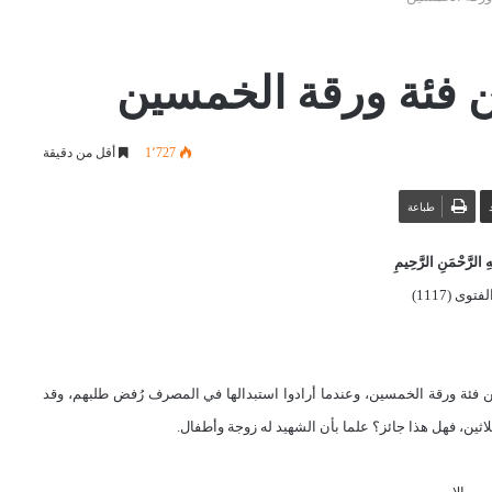
من فئة ورقة الخمسين
1٬727
أقل من دقيقة
طباعة
 الرَّحْمَنِ الرَّحِيمِ
توى (1117)
ن فئة ورقة الخمسين، وعندما أرادوا استبدالها في المصرف رُفض طلبهم، وقد
ثين، فهل هذا جائز؟ علما بأن الشهيد له زوجة وأطفال.