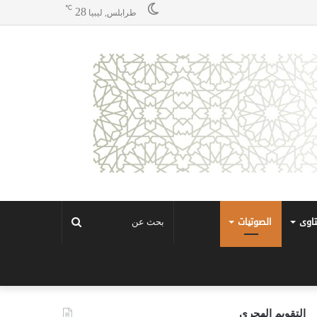
℃
28
طرابلس, ليبيا
تاوى
الصوتيات
بحث
عن
التقويم الهجري