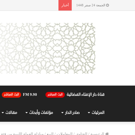
أخبار
الجمعة 24 صفر 1448
قناة دار الإفتاء الفضائية
90.FM 9
البث المباشر
البث المباشر
المرئيات
صادر الدار
مؤلفات وأبحاث
مقالات
الرئيسية
/
الفتاوى
/
المعاملات
/
البيع
/
مبادلة العملة الليبية من فئ