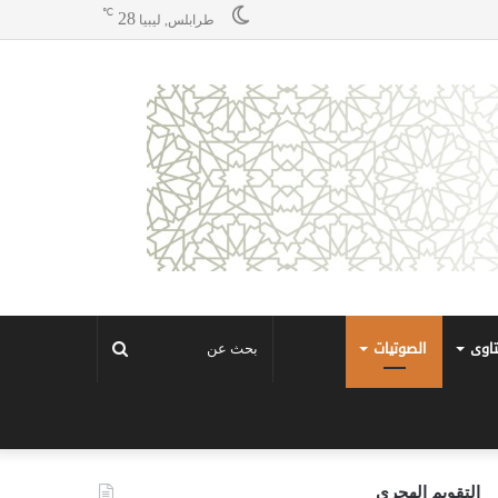
℃
28
طرابلس, ليبيا
تاوى
الصوتيات
بحث
عن
التقويم الهجري