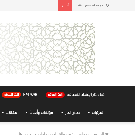
أخبار
الجمعة 24 صفر 1448
قناة دار الإفتاء الفضائية
90.FM 9
البث المباشر
البث المباشر
المرئيات
صادر الدار
مؤلفات وأبحاث
مقالات
الرئيسية
/
مطويات
/
مصطلح الديمقراطية ما له وما عليه