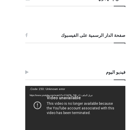
صفحة الدار الرسمية على الفيسبوك
فيديو اليوم
مشغل
Code 150: Unknown error.
الفيديو
تنزيل الملف: https://www.youtube.com/watch?v=FJdj7tk_7jI&_=1