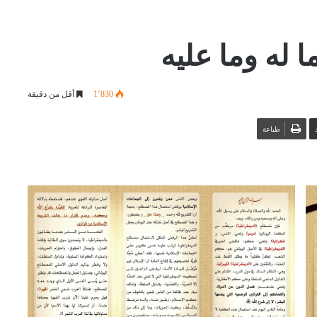
 له وما عليه
1٬830
أقل من دقيقة
طباعة