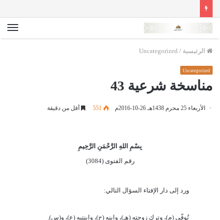
الق
الرئيسية
/
Uncategorized
Uncategorized
مناسخة شرعية 43
الأربعاء 25 محرم 1438هـ 26-10-2016م
551
أقل من دقيقة
بِسْمِ اللهِ الرَّحْمَنِ الرَّحِيمِ
رقم الفتوى (3084)
ورد إلى دار الإفتاء السؤال التالي:
تُوفّي (م)، وترك زوجته (هـ)، وابنه (ح)، وابنتيه (ع)، و(س).