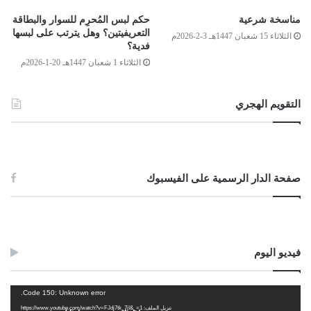
مناسخة شرعية
حكم لبس المُحرِم للسوار والبطاقة
التعريفيتين؟ وهل يترتب على لبسها
الثلاثاء 15 شعبان 1447هـ 3-2-2026م
فدية؟
الفريضة
1
الفريضة
1
الثلاثاء 1 شعبان 1447هـ 20-1-2026م
(2)
8
(1)
التقويم الهجري
32
4
32
(هـ) ـ زوجة
1
4
ت
صفحة الدار الرسمية على الفيسبوك
(ح) ـ ابن
7
14
ابن
2
16
(ع) ـ بنت
7
بنت
1
8
(س) ـ بنت
7
بنت
1
8
فيديو اليوم
مشغل
Code 150: Unknown error.
الفيديو
تنزيل الملف: https://www.youtube.com/watch?v=FJdj7tk_7jI&_=1