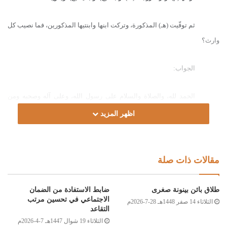
ثم توفّيت (هـ) المذكورة، وتركت ابنها وابنتيها المذكورين، فما نصيب كل
وارث؟
الجواب:
الحمد لله، والصلاة والسلام على رسول الله، وعلى آله وصحبه ومن
والاه.
اظهر المزيد
أما بعد:
مقالات ذات صلة
فإذا كان الورثة محصورين فيمن ذُكر، فقد انتهت الفريضة بعد إجراء
المناسخة إلى (32) حصة، صحّ منها لـــ(ح) (16) حصّةً، كما صحّ لكل بنت من بنات
طلاق بائن بينونة صغرى
ضابط الاستفادة من الضمان
مصباح محمد دياب (ع)، و(س) (8) حصص، وفيما يلي جدوَلٌ مبيِّنٌ لأنصبة الورثة.
الاجتماعي في تحسين مرتب
الثلاثاء 14 صفر 1448هـ 28-7-2026م
التقاعد
الثلاثاء 19 شوال 1447هـ 7-4-2026م
وصلى الله على سيدنا محمد وعلى آله وصحبه وسلم