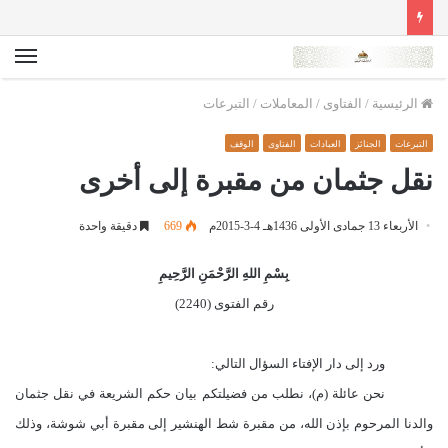
الق
الرئيسية
/
الفتاوى
/
المعاملات
/
التبرعات
التبرعات
الجنائز
العبادات
الفتاوى
الوقف
نقل جثمان من مقبرة إلى أخرى
الأربعاء 13 جمادى الأولى 1436هـ 4-3-2015م
669
دقيقة واحدة
بِسْمِ اللهِ الرَّحْمَنِ الرَّحِيمِ
رقم الفتوى (
2240
)
ورد إلى دار الإفتاء السؤال التالي:
نحن عائلة (م)، نطلب من فضيلتكم بيان حكم الشريعة في نقل جثمان
والدنا المرحوم بإذن الله، من مقبرة شط الهنشير إلى مقبرة أبي شوشة، وذلك