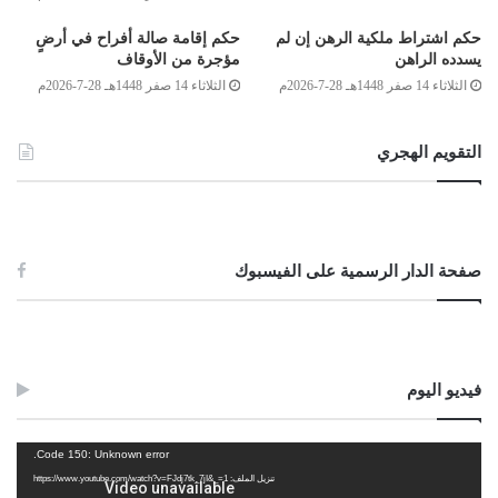
الميت (به)، أي: فيه، (إلا لضرورة) شرعية” [الشرح الصغير:
1
/
577
].
حكم اشتراط ملكية الرهن إن لم
حكم إقامة صالة أفراح في أرضٍ
عليه؛ فإذا كان السبب هو مجرد نقل والدكم بجوار أمكم، فلا يجوز؛ لما
يسدده الراهن
مؤجرة من الأوقاف
فيه من هتك حرمة الميت، والتعدي عليه بالامتهان، خصوصًا وأنه قد مضى على
الثلاثاء 14 صفر 1448هـ 28-7-2026م
الثلاثاء 14 صفر 1448هـ 28-7-2026م
وفاته أكثر من عام، فيكون قد تغير تغيرًا كثيرًا
غالبًا
، وخاصة أن والدكم لم يوص
بذلك، فلا يجوز نبش قبره حتى لا تنتهك حرمة القبر، لاسيما وأن فتح هذا الباب
التقويم الهجري
سيؤدي إلى نبش القبور، والتعدي على الموتى، وفي ذلك ذريعة لأن ينقل كل
واحد جثمان قريبه إلى حيث يريد، وهذا فيه من المفاسد ما فيه.
أما إذا كان ثمة سبب آخر، ككون الأرض التي دفن فيها رخوة، أو أن يخاف
صفحة الدار الرسمية على الفيسبوك
عليه أن يأكله البحر، ففي هذه الحالة وما ماثلها يجوز، بعد أخذ الإذن من الجهات
المختصة بالإشراف على المقابر، قال الباجي في شرحه لرواية الإمام مالك: حفرَ
السيلُ قبرَ عبد الله بن عمرو بن حرام وعمرو بن الجموح: “ولا بأس بحفر القبر
وإخراج الميت منه، إن كان ذلك لوجه مصلحة، ولم يكن في ذلك إضرار، وليس من
فيديو اليوم
هذا الباب نبش القبور” [المنتقى:
3
/225
]، والله أعلم
.
وصلى الله على سيدنا محمد وعلى آله وصحبه وسلم
مشغل
Code 150: Unknown error.
الفيديو
تنزيل الملف: https://www.youtube.com/watch?v=FJdj7tk_7jI&_=1