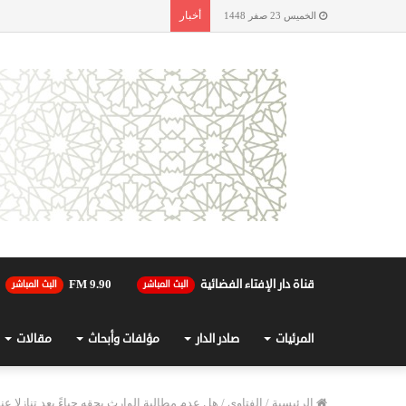
أخبار
الخميس 23 صفر 1448
قناة دار الإفتاء الفضائية
90.FM 9
البث المباشر
البث المباشر
المرئيات
صادر الدار
مؤلفات وأبحاث
مقالات
الرئيسية
/
الفتاوى
/
هل عدم مطالبة الوارث بحقه حياءً يعد تنازلا عن