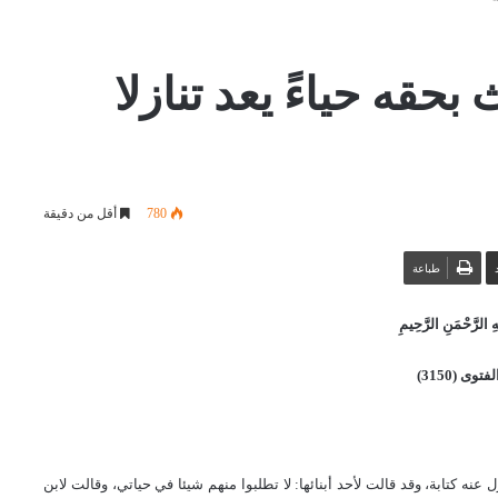
حقه حياءً يعد تنازلا
780
أقل من دقيقة
طباعة
 الرَّحْمَنِ الرَّحِيمِ
توى (3150)
نه كتابة، وقد قالت لأحد أبنائها: لا تطلبوا منهم شيئا في حياتي، وقالت لابن