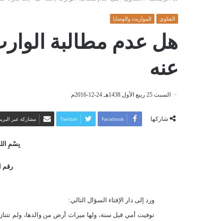
الفتاوى
المواريث والوصايا
هل عدم مطالبة الوارث ب
عنه
السبت 25 ربيع الأول 1438هـ 24-12-2016م
شاركها
Facebook
Twitter
مشاركة عبر البريد
بِسْمِ اللهِ
رقم الف
ورد إلى دار الإفتاء السؤال التالي:
توفيت أمي قبل سنة، ولها ميراث أرض من والدها، ولم تتنازل ع