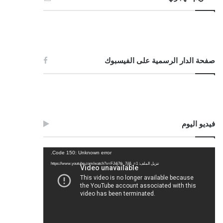
صفحة الدار الرسمية على الفيسبوك
فيديو اليوم
مشغل
Code 150: Unknown error.
الفيديو
تنزيل الملف: https://www.youtube.com/watch?v=FJdj7tk_7jI&_=1