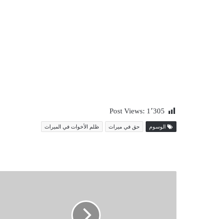
Post Views:
1٬305
الوسوم
حق في ميراث
ظلم الأخوات في الميراث