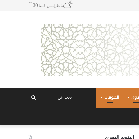
℃
30
طرابلس, ليبيا
تاوى
الصوتيات
بحث
عن
التقويم الهجري