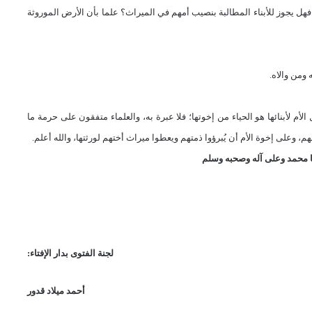
، فهل يجوز للأبناء المطالبة بنصيب أمهم في الميراث؟ علما بأن الأرض الموروثة
ومن والاه.
أم لأبنائها هو الحياء من إخوتها؛ فلا عبرة به، والعلماء متفقون على حرمة ما
، وعلى إخوة الأم أن يُبرؤوا ذمتهم ويعطوا ميراث أختهم لورثتها، والله أعلم.
 محمد وعلى آله وصحبه وسلم
لجنة الفتوى بدار الإفتاء:
أحمد ميلاد قدور