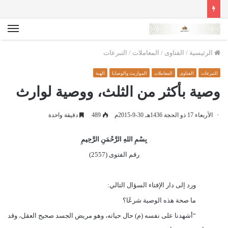
الق
الرئيسية
/
الفتاوى
/
المعاملات
/
التبرعات
التبرعات
الفتاوى
المعاملات
المواريث والوصايا
الهبة
وصية بأكثر من الثلث، ووصية لوارث
الأربعاء 17 ذو الحجة 1436هـ 30-9-2015م
489
دقيقة واحدة
بِسْمِ اللهِ الرَّحْمَنِ الرَّحِيمِ
رقم الفتوى (2557)
ورد إلى دار الإفتاء السؤال التالي
:
ما صحة هذه الوصية شرعًا؟
“أشهدنا على نفسه (م) حال حياته، وهو مريض الجسد صحيح العقل، وقد