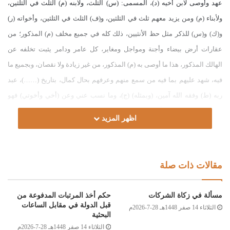
عهد وأوصى لابن أخيه (د)، المسمى: (س) الثلث، ولابنه (م) الثلث في الثلثين،
ولأبناء (م) ومن يزيد معهم ثلث في الثلثين، و(ف) الثلث في الثلثين، وأخواته (ر)
و(ك) و(س) للذكر مثل حظ الأنثيين، ذلك كله في جميع مخلف (م) المذكور؛ من
عقارات أرض بيضاء وأجنة ومواجل ومغاير، كل عامر ودامر يثبت تخلفه عن
الهالك المذكور، هذا ما أوصى به (م) المذكور، من غير زيادة ولا نقصان، وبجميع ما
فيه، شهد عليهم بما فيه من سمع منهم وعرفهم بحال كمال، بتاريخ (……)، عبد
ربه (ط) وفقه الله آمين، (وبمثله) (ج)، وما نسب عني وعن (أخي وأخوتي) فهو
صحيح، (س)”؟ أفتونا مأجوين.
اظهر المزيد
الجواب:
الحمد لله، والصلاة والسلام على رسول الله، وعلى آله وصحبه ومن
والاه.
مقالات ذات صلة
أما بعد:
فإن الوصية المذكورة فيها مخالفتان، الأولى: الوصية بأكثر من الثلث،
مسألة في زكاة الشركات
حكم أخذ المرتبات المدفوعة من
وهي لا تجوز؛ لقول النبي صلى الله عليه وسلم: (الثلث، والثلث كثير)
قبل الدولة في مقابل الساعات
الثلاثاء 14 صفر 1448هـ 28-7-2026م
البحثية
[الموطأ:1495].
الثلاثاء 14 صفر 1448هـ 28-7-2026م