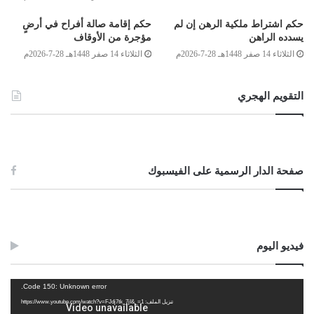
والثانية: الوصية لوارث، وهي لا تجوز أيضًا، إلّا إذا أجاز جميع الورثة ذلك؛
حكم اشتراط ملكية الرهن إن لم
حكم إقامة صالة أفراح في أرضٍ
لقول النبي صلى الله عليه وسلم: (إن الله أعطى لكل ذي حق حقَّه، فلا وصيةَ
يسدده الراهن
مؤجرة من الأوقاف
لوارث) [أبوداود:2870]، وزادَ الدارقطني: (إِلّا أن يشاء الورثة) [سنن
الثلاثاء 14 صفر 1448هـ 28-7-2026م
الثلاثاء 14 صفر 1448هـ 28-7-2026م
الدارقطني:89].
وعليه؛ فلا تنفذ هذه الوصية إلاّ في الثلث، وما زاد على الثلث، فإنه يُردُّ
التقويم الهجري
للورثة، وما أوصى به لابنه (د) لا يصح، إلاّ إن أجازه بقية الورثة، ويكون ابتداء عطية
منهم، والله أعلم.
وصلى الله على سيدنا محمد وعلى آله وصحبه وسلم
صفحة الدار الرسمية على الفيسبوك
لجنة الفتوى بدار الإفتاء
:
محمد الهادي كريدان
فيديو اليوم
أحمد ميلاد قدور
مشغل
Code 150: Unknown error.
غيث بن محمود الفاخري
الفيديو
تنزيل الملف: https://www.youtube.com/watch?v=FJdj7tk_7jI&_=1