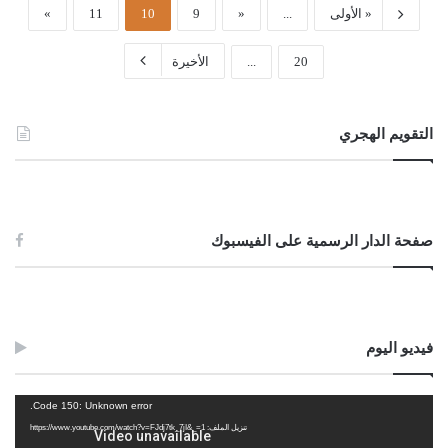
« الأولى
...
«
9
10
11
»
20
...
الأخيرة
التقويم الهجري
صفحة الدار الرسمية على الفيسبوك
فيديو اليوم
مشغل
Code 150: Unknown error.
الفيديو
تنزيل الملف: https://www.youtube.com/watch?v=FJdj7tk_7jI&_=1