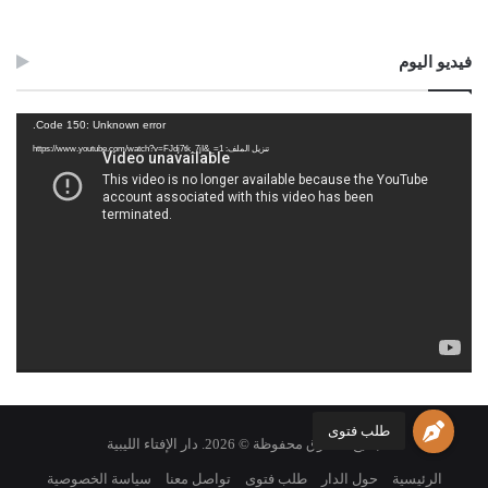
لإدراكِها خطورةَ التهاونِ في هذا الشأنِ، وما يرادُ بالبلدِ من هذه
العصاباتِ ومَن وراءَها؛ مِن فسادٍ، ورجوعٍ بها إلى عهدِ القمع
فيديو اليوم
والاستبداد.
مشغل
Code 150: Unknown error.
ولكن للأسفِ؛ قوبلَ طلب دار الإفتاءِ من الجهات المسؤولةِ على
الفيديو
تنزيل الملف: https://www.youtube.com/watch?v=FJdj7tk_7jI&_=1
القضاءِ والجهات التنفيذيةِ بكل فتور، بل بمعارضة مِن وزيرِ العدل في
جلسةِ المؤتمر الوطني العام، عندما طُلب منه ذلك، وتعلَّلَ بأن
المحاكم الخاصةَ لا تتوفرُ فيها المعايير المطلوبةُ للعدالةِ، أو شيء مِن
هذا المعنى، وقلنا حينها إنّ هذه محاكمُ مستعجلةٌ، وخصوصيتُها لا
تتجاوزُ أنّها مختصةٌ بالنظرِ في موضوعٍ واحدٍ، كالدوائرِ الخاصةِ بالنظر
في الجنحِ، أو قضايا المرورِ، ونحو ذلك.
فعلى مَن كان يملك هذا الأمرَ، وتهاونَ في تشكيله وتنفيذه؛ أن يتحملَ
تبعاتِ هذه المآسي المؤلمة، للأطفالِ والدماء البريئةِ؛ قال صلى الله
عليه وسلم: (ألَا فكُلكُم راعٍ وكلّكم مسئُول).
طلب فتوى
جميع الحقوق محفوظة © 2026. دار الإفتاء الليبية
فإنه لو تم تشكيلُ هذه الدوائر القضائيةِ، ونفذَ حكمُ الله في حالةٍ أو
الرئيسية
حول الدار
طلب فتوى
تواصل معنا
سياسة الخصوصية