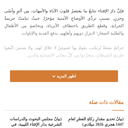
فإنَّ دارَ الإفتاء تتابعُ ما يعتصرُ قلوبَ الآباءِ والأمهاتِ، مِن ألمٍ وأسًى
وحزنٍ, بسببِ تردِّي الأوضاعِ الأمنية مؤخرًا, حيثُ تنامتْ جريمةُ
الحرابةِ، وقطع الطريقِ باختطافِ الأبرياءِ، وبخاصةٍ مِن الأطفالِ
والطلبةِ الصغار؛ لابتزازِ ذويهم وأهلهِم، بدفعِ الفديةِ والإتاوات.
جرائمُ بشعةٌ تُرتكب، يقومُ بها لصوصٌ لا خلاقَ لهم، ولا ضميرَ, اتّبعوا
طريقَ الشيطانِ، وتجرَّدوا مِن كلّ معاني الإنسانيةِ والدينِ.
مِن هذه الجرائمِ المروعة، وما أكثرَها؛ ما أفزعَ مسامعَ أهلِ العاصمةِ،
اظهر المزيد
مِن اختطافِ عصابةٍ مجرمةٍ يومَ أمس لطفلةٍ صغيرةٍ، أدّى اختطافُها
إلى وفاتِها، عندما حاولت الهرب. وقبلَها الأسبوع الماضي، ما أُبلِغتْ بهِ
دار الإفتاءِ على صفحتِها؛ مِن اختطافِ طفلين من طلبة القرآن، أمامَ
مسجدِ الحسن والحسينِ بمنطقة الجبس، وطلبتِ العصابةُ مِن ذويهم
مقالات ذات صلة
الفدية، وإلا قطعت أطرافَهم.
(بيانُ تحديدِ مقدارِ زكاةِ الفطرِ لعامِ
(بيانُ مجلس البحوث والدراسات
1447 هجري 2026 ميلادي)
الشرعية بدار الإفتاء الليبية، في