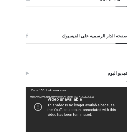
صفحة الدار الرسمية على الفيسبوك
فيديو اليوم
مشغل
Code 150: Unknown error.
الفيديو
تنزيل الملف: https://www.youtube.com/watch?v=FJdj7tk_7jI&_=1