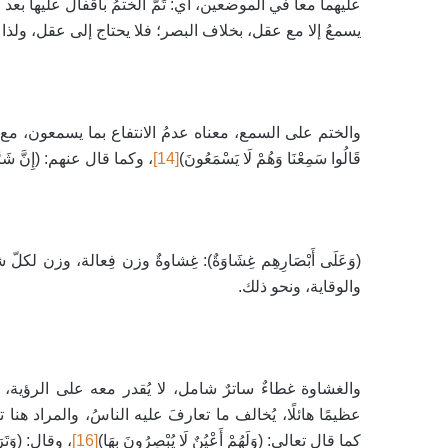
عليهما معا في الموضعين، أي: تَمّ الختمُ بأقفال عليها بعد
يسمعُ إلا مع عقل
،
بخلاف البصر؛ فلا يحتاج إلى عقل، ولذا
والختم على السمع، معناه عدمُ الانتفاع بما يسمعون، مع قابلية 
قَالُوا سَمِعْنَا وَهُمْ لَا يَسْمَعُونَ)
[14]
، وكما قال عنهم: (إِنَّ شَرَّ الدَّو
(وَعَلَى أَبْصَارِهِم غِشَاوَةٌ): غِشاوةٌ وزن فِعالة، وزن
والوقاية، ونحو ذلك.
والغشاوة غطاءٌ ساترٌ شامل، لا يُقدر معه على الرؤية، و
عظيمًا هائلًا، يُخالف ما تعارفَ عليه الناسُ، والمراد هن
كما قال تعالى: (وَلَهُمْ أَعْيُنٌ لَا يُبْصِرُونَ بِهَا)
[16]
، وقال:
(وَتَر