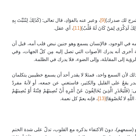
 نشرح لك صدرك)
[9]
، وعبر عنه بالفؤادِ، قال تعالى: (كَذَلِكَ لِنُثَبِّتَ بِهِ
َذِكْرَى لِمَنْ كَانَ لَهُ قَلْبٌ)
[11]
، أي عقل.
مه في الوجود، فالإنسان يسمع وهو جنين نبض قلب أمه، قبل أن
لة أخرى أنه يدرك الأصوات التي تصل إليه مِن كلّ الجهات، وفي
ية إلى المقابلة، وإلى الضوء،
فلا يدرك في الظلمة.
ذلك لأن السمع واحد، فمثلا لا يقدر أحد أن يسمع خطيبين يتكلمان
 يقعُ على القليل والكثير، فاستغني عن جمعه، أو لأنهُ مفردٌ
ذِينَ يُخَالِفُونَ عَنْ أَمْرِهِ أَنْ تُصِيبَهُمْ فِتْنَةٌ أَوْ يُصِيبَهُمْ
لَّهِ لا تُحْصُوهَا)
[13]
،
فإنه يعمّ كل نعمة.
سمعهم)، دونَ الاكتفاء بذكره مع القلوب، تدلّ على شدة الختم