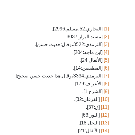
[1]
[البخاري:52،مسلم:2996].
[2]
[مسند البزار:3037].
[3]
[الترمذي:3522،وقال:حديث حسن].
[4]
[ابن ماجه:204].
[5]
[الأنفال:24].
[6]
[المطففين:14].
[7]
[الترمذي:3334،وقال:هذا حديث حسن صحيح].
[8]
[الأعراف:179].
[9]
[الشرح:1].
[10]
[الفرقان:32].
[11]
[ق:37].
[12]
[النور:63].
[13]
[النحل:18].
[14]
[الأنفال:21].