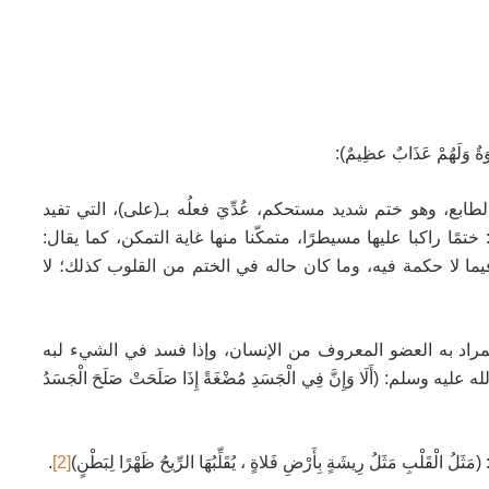
وَةٌ وَلَهُمْ عَذَابٌ عظِيمٌ):
 الطابع، وهو ختم
شديد مستحكم، عُدِّيَ فعلُه بـ(على)، التي تفيد
ختمًا راكبا عليها مسيطرًا، متمكّنا منها غاية التمكن، كما يقال:
يما لا حكمة فيه، وما كان حاله في الختم من القلوب كذلك؛ لا
والمراد به العضو المعروف من الإنسان، وإذا فسد في الشيء لبه
لم: (أَلَا وَإِنَّ فِي الْجَسَدِ مُضْغَةً إِذَا صَلَحَتْ صَلَحَ الْجَسَدُ
ْبِ مَثَلُ رِيشَةٍ بِأَرْضِ فَلاةٍ ، يُقَلِّبُهَا الرِّيحُ ظَهْرًا لِبَطْنٍ)
[2]
.