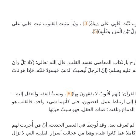
ِّتْ قَلْبِي عَلَى دِينِكَ)
[3]
، و(يا مثبت القلوب ثبت قلبي على
بَيْنَ الْمَرْءِ وَقَلْبِهِ)
[5]
.
بارتكاب المعاصي تفسد القلب، قال الله تعالى: (كَلا بَلْ رَانَ
عليه وسلم: (إنّ الرجلَ لَيصيبُ الذنبَ فيسوَدّ قلبُه، فإذا هو تابَ
: (لَهم قُلُوبٌ لَا يفقهونَ بِها)
[8]
، ونسبةُ الفقه والعقل إليهِ –
جعُ إلى ارتباط عمل العضوين، حتى كأنهما شيء واحد، فالقلب هو
يا الدماغ وتلفت؛ فماتَ العقل، فهو سببُ حياتِها.
لم تُعرف بعد، وقد لُوحِظ
في العصر الحديث، أنّ مَن أُجريت لهم
كاملا عما كانوا عليه،
وهذا من عجائب أسرار القلب، التي لا تزال