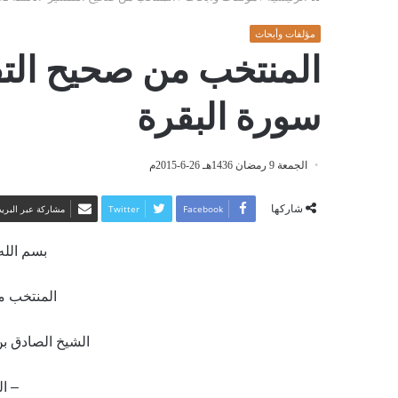
مؤلفات وأبحاث
سورة البقرة
الجمعة 9 رمضان 1436هـ 26-6-2015م
شاركها
Facebook
Twitter
مشاركة عبر البريد
بسم الله
المنتخب م
الشيخ الصادق بن
– الح