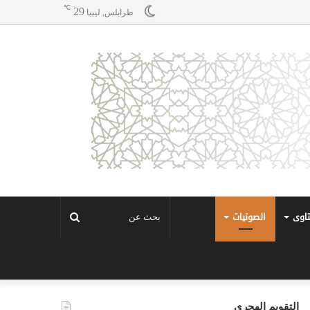
℃
29
طرابلس, ليبيا
تاوى
الصوتيات
بحث
عن
التقويم الهجري