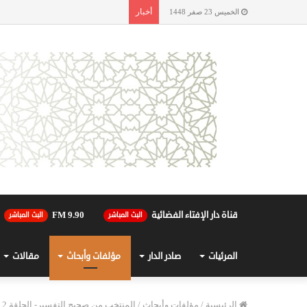
أخبار
الخميس 23 صفر 1448
قناة دار الإفتاء الفضائية
90.FM 9
البث المباشر
البث المباشر
المرئيات
صادر الدار
مؤلفات وأبحاث
مقالات
الرئيسية
/
مؤلفات وأبحاث
/
المنتخب من صحيح التفسير- الحلقة 12 – تابع سورة البقرة