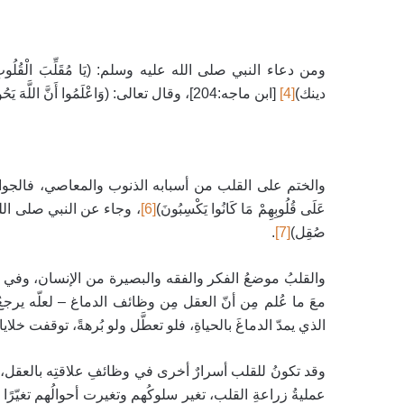
ومن دعاء النبي صلى الله عليه وسلم: (يَا مُقَلِّبَ الْقُلُوبِ، ثَب
دينك)
[4]
[ابن ماجه:204]
، وقال تعالى: (وَاعْلَمُوا أَنَّ اللَّهَ يَحُولُ 
والختم على القلب من أسبابه الذنوب والمعاصي، فالجوارح 
عَلَى قُلُوبِهِمْ مَا كَانُوا يَكْسِبُونَ)
[6]
، وجاء عن النبي صلى الله 
صُقِل)
[7]
.
والقلبُ موضعُ الفكر والفقه والبصيرة من الإنسان، وفي القرآن
معَ ما عُلم مِن أنّ العقل مِن وظائف الدماغ – لعلّه ير
الذي يمدّ الدماغَ بالحياةِ، فلو تعطَّل ولو بُرهةً، توقفت خلا
وقد تكونُ للقلب أسرارٌ أخرى في وظائفِ علاقتِه بالعقل، 
عمليةُ زراعةِ القلب، تغير سلوكُهم وتغيرت أحوالُهم تغيّرًا 