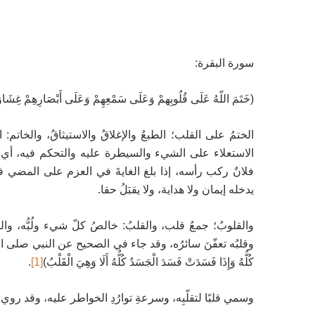
سورة البقرة:
(خَتَمَ اللّهُ عَلَى قُلُوبِهمْ وَعَلَى سَمْعِهِمْ وَعَلَى أَبْصَارِهِمْ غِشَا
الختمُ على القلب؛ الطبعُ والإغلاقُ والاستيثاقُ، والخاتم:
الاستعلاء على الشيء والسيطرة عليه
والتحكم فيه، أي: 
فلانٌ ركب رأسه، إذا بلغ الغايةَ في العزم على المضي ف
يدخله إيمان ولا هداية، ولا يقبَلُ حقا.
والقلوبُ؛ جمعُ قلب، والقلبُ: خالصُ كلّ شيء ولُبُّه، 
وقلبُه تعفّنَ سائرُه، وقد جاء في الصحيح عن النبي صلى الله عليه وس
كُلُّهُ وَإِذَا فَسَدَتْ فَسَدَ الْجَسَدُ كُلُّهُ أَلَا وَهِيَ الْقَلْبُ)
[1]
.
وسمي قلبًا لتقلّبِه، وسرعةِ توارُدِ الخواطر عليه، وقد روي: (مَثَلُ الْقَل