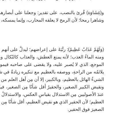
و(غِشَاوَة) قُرئ بالنصب، على تقدير: وجعلنا على أبصارهم غش
وشاهرا رمحا؛ لأن الرمح لا يعلقه المحارب، وإنما يمسكه، وقول الراج
(وَلَهُمْ عَذَابٌ عَظِيمٌ): رتَّبَهُ على إعراضهم؛ ليدلَّ عل
ومنه الماءُ العذب؛ لأنه يمنع العطش، والعذاب كالنّكال وزنًا
الموجع، الذي لا يُصبر عليه، ولا يقضى على صاحبه فيموت، 
يلائمُه من الراحةِ، ووصفه بالعظيم مع تنكيره زيادةٌ في 
الشيءُ الهائل بالعظيم، وبالكبير، إلا أن مِن أهل العلم م
ونقيض الكبير الصغير، والحقيرُ أقل شأنًا مِن الصغير، فيك
عندَ الأصوليين مِن الاستدلال بقياسِ العكس، والاستدلالُ
العظيم؛ لأن الحقير الذي هو نقيض العظيم، أقل شأنًا مِن
الصغيرَ فوق الحقير.