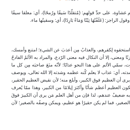
اوة، على حدِّ قولهم: (مُتقلّدًا سَيفًا ورُمحًا)، أي: معلقا سيفًا
ز: (عَلَفْتُهَا تِبْنًا وَمَاءً بَارِدًا)، أي: وسقيتُها ماء.
ى أنهم استحقوه لِكفرهم، والعذابُ مِن أعذبَ عن الشيءِ؛ امتنع وأمسك،
 ومعنى، إلا أن النكال فيه معنى الرّدع، والمراد به الألمُ الفادحُ
سمّي الألم على هذا النحو عذابًا؛ لأنّه منَعَ صاحبَه مِن كل ما
شدته، أي: عذاب لا يعلم كُنه عظمه وشدته إلا الله تعالى، ويوصف
ن يرى أن العظيم فوق الكبير، وأبلغ منه؛ لأن نقيض العظيم الحقير،
ون العظيم أعظم شأنًا وأكثرَ إيلامًا من الكبير، وهذا ممّا يُعرف
 به ضعيفٌ عندهم، لذا فإن من أهل العلم مَن يرى أن الكبيرَ فوقَ
 الصغير، فما لم يكن حقيرًا هو عظيم، ويمكن وصفُه بالصغير؛ لأن