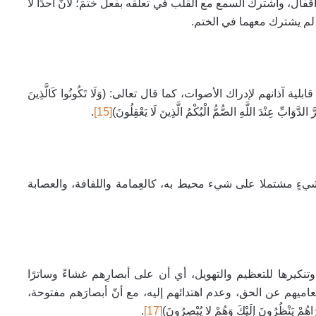
 أقفال، واشترك السمع مع القلب في تعلقه بفعل ختمَ؛ لأنّ أحدًا لا
 لم يشترك معهما في الختم
.
آذانهم لإدراك الأصوات، كما قال تعالى: (وَلَا تَكُونُوا كَالَّذِينَ
َابِّ عِنْدَ اللَّهِ الصُّمُّ الْبُكْمُ الَّذِينَ لَا يَعْقِلُونَ)
[15]
.
 لكلّ شيءٍ مشتملا على شيء محيط به، كالعِمامة واللفافة، والعصابة
تنكيرها للتعظيم والتهويل، أي أن على أبصارِهم غشاءً وساترًا
ا تعاميهم عن الحق، وعدم اهتدائهم إليه، مع أنّ أبصارَهم مفتوحة،
َاهُمْ يَنْظُرُونَ إِلَيْكَ وَهُمْ لا يُبْصِرُونَ)
[17]
.