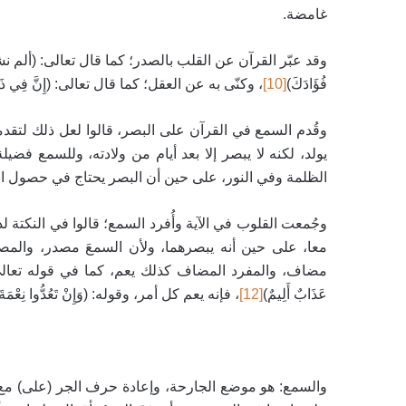
غامضة.
وقد عبّر القرآن عن القلب بالصدر؛ كما قال تعالى: (ألم
فُؤَادَكَ)
[10]
، وكنّى به عن العقل؛ كما قال تعالى: (إِنَّ فِي ذَلِكَ ل
وقُدم السمع في القرآن على البصر،
قالوا لعل ذلك لتقد
يولد، لكنه لا يبصر إلا بعد أيام من ولادته، وللسمع فضي
الظلمة وفي النور، على حين أن البصر يحتاج في حصول الرؤ
وجُمعت القلوب في الآية وأُفرد السمع؛
قالوا في النكتة ل
معا، على حين أنه يبصرهما، ولأن السمعَ مصدر، والمصدر
مضاف، والمفرد المضاف كذلك يعم، كما في قوله تعالى: (فَلْيَحْذَرِ الَّ
عَذَابٌ أَلِيمٌ)
[12]
،
فإنه يعم كل أمر، وقوله: (وَإِنْ تَعُدُّوا نِعْمَةَ ال
والسمع: هو موضع الجارحة، وإعادة حرف الجر (على) مع (