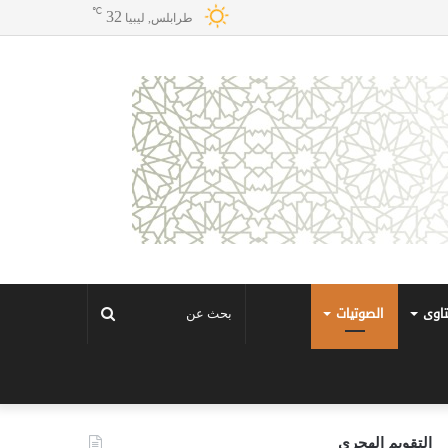
℃
32
طرابلس, ليبيا
تاوى
الصوتيات
بحث
عن
التقويم الهجري