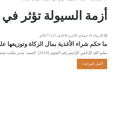
أزمة السيولة تؤثر في
الأربعاء 16 جمادى الآخرة 1438هـ 15-3-2017م
ما حكم شراء الأغذية بمال الزكاة وتوزيعها عل
بِسْمِ اللهِ الرَّحْمَنِ الرَّحِيمِ رقم الفتوى (3210) السيد/ مدير مكتب صندوق الزكاة – زوارة. السلام عليكم ورحمة الله وبركاته.…
أكمل القراءة »