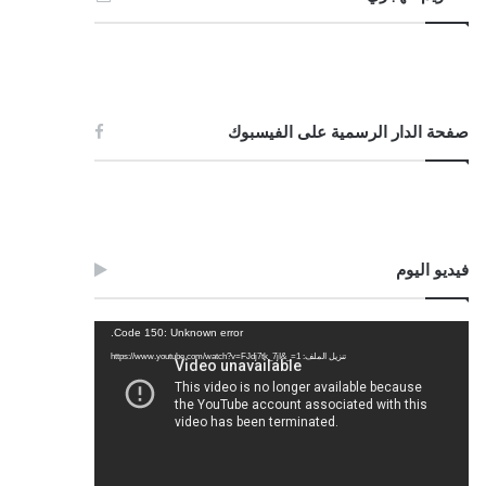
صفحة الدار الرسمية على الفيسبوك
فيديو اليوم
مشغل
Code 150: Unknown error.
الفيديو
تنزيل الملف: https://www.youtube.com/watch?v=FJdj7tk_7jI&_=1