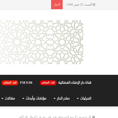
أخبار
السبت 25 صفر 1448
قناة دار الإفتاء الفضائية
90.FM 9
البث المباشر
البث المباشر
المرئيات
صادر الدار
مؤلفات وأبحاث
مقالات
الرئيسية
/
أزمة السيولة تؤثر في صرف أموال الزكاة