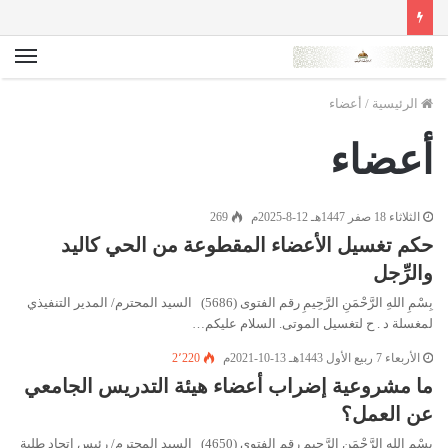
الق
الرئيسية
/
أعضاء
أعضاء
الثلاثاء 18 صفر 1447هـ 12-8-2025م
269
حكم تغسيل الأعضاء المقطوعة من الحي كاليد
والرِّجل
بِسْمِ اللهِ الرَّحْمَنِ الرَّحِيمِ رقم الفتوى (5686) السيد المحترم/ المدير التنفيذي
لمغسلة د . ح لتغسيل الموتى. السلام عليكم…
الأربعاء 7 ربيع الأول 1443هـ 13-10-2021م
2٬220
ما مشروعية إضراب أعضاء هيئة التدريس الجامعي
عن العمل؟
بِسْمِ اللهِ الرَّحْمَنِ الرَّحِيمِ رقم الفتوى (4650) السيد المحترم/ رئيس اتحاد طلبة