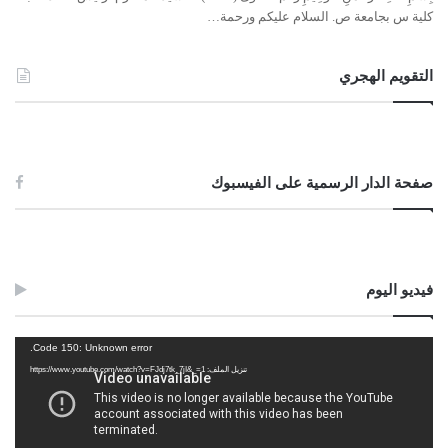
كلية س بجامعة ص. السلام عليكم ورحمة…
التقويم الهجري
صفحة الدار الرسمية على الفيسبوك
فيديو اليوم
مشغل
Code 150: Unknown error.
الفيديو
تنزيل الملف: https://www.youtube.com/watch?v=FJdj7tk_7jI&_=1