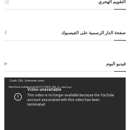
التقويم الهجري
صفحة الدار الرسمية على الفيسبوك
فيديو اليوم
مشغل
Code 150: Unknown error.
الفيديو
تنزيل الملف: https://www.youtube.com/watch?v=FJdj7tk_7jI&_=1