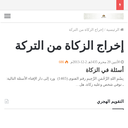
الق
الرئيسية
/
إخراج الزكاة من التركة
إخراج الزكاة من التركة
الأثنين 29 محرم 1435هـ 2-12-2013م
686
أسئلة في الزكاة
بِسْمِ اللهِ الرَّحْمَنِ الرَّحِيمِ رقم الفتوى (1465) ورد إلى دار الإفتاء الأسئلة التالية:
ـ توفي شخص وعليه زكاة، هل…
التقويم الهجري