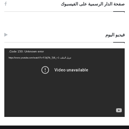
صفحة الدار الرسمية على الفيسبوك
فيديو اليوم
مشغل
Code 150: Unknown error.
الفيديو
تنزيل الملف: https://www.youtube.com/watch?v=FJdj7tk_7jI&_=1