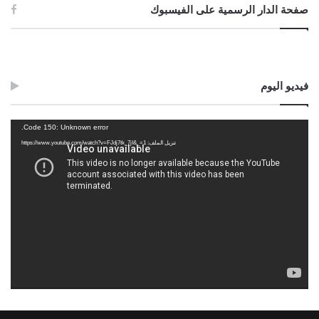
صفحة الدار الرسمية على الفيسبوك
فيديو اليوم
مشغل
Code 150: Unknown error.
الفيديو
تنزيل الملف: https://www.youtube.com/watch?v=FJdj7tk_7jI&_=1