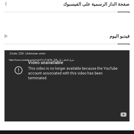
صفحة الدار الرسمية على الفيسبوك
فيديو اليوم
مشغل
Code 150: Unknown error.
الفيديو
تنزيل الملف: https://www.youtube.com/watch?v=FJdj7tk_7jI&_=1