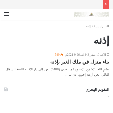
الق
الرئيسية
/
إذنه
إذنه
الأحد 19 صفر 1443هـ 26-9-2021م
549
بناء منزل في ملك الغير بإذنه
بِسْمِ اللهِ الرَّحْمَنِ الرَّحِيمِ رقم الفتوى (4488) ورد إلى دار الإفتاء الليبية السؤال
التالي: نحن أربعة إخوةٍ، أذنَ لنا…
التقويم الهجري