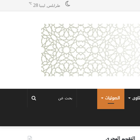
℃
28
طرابلس, ليبيا
تاوى
الصوتيات
بحث
عن
التقويم الهجري