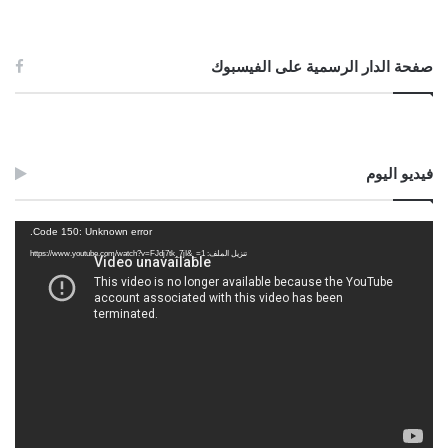
صفحة الدار الرسمية على الفيسبوك
فيديو اليوم
مشغل
Code 150: Unknown error.
الفيديو
تنزيل الملف: https://www.youtube.com/watch?v=FJdj7tk_7jI&_=1