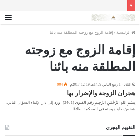
الق
الرئيسية
/
إقامة الزوج مع زوجته المطلقة منه بائنا
إقامة الزوج مع زوجته
المطلقة منه بائنا
الثلاثاء 1 ربيع الثاني 1439هـ 19-12-2017م
904
هجران الزوجة والإضرار بها
بِسْمِ اللهِ الرَّحْمَنِ الرَّحِيمِ رقم الفتوى (3401) ورد إلى دار الإفتاء السؤال التالي:
شخصٌ طلق زوجته في المحكمة، طلاقًا…
التقويم الهجري