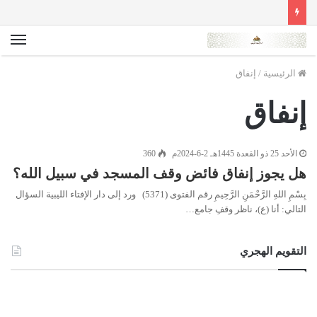
الق
الرئيسية
/
إنفاق
إنفاق
الأحد 25 ذو القعدة 1445هـ 2-6-2024م
360
هل يجوز إنفاق فائض وقف المسجد في سبيل الله؟
بِسْمِ اللهِ الرَّحْمَنِ الرَّحِيمِ رقم الفتوى (5371) ورد إلى دار الإفتاء الليبية السؤال
التالي: أنا (ع)، ناظر وقفِ جامع…
التقويم الهجري