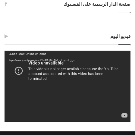
صفحة الدار الرسمية على الفيسبوك
فيديو اليوم
مشغل
Code 150: Unknown error.
الفيديو
تنزيل الملف: https://www.youtube.com/watch?v=FJdj7tk_7jI&_=1