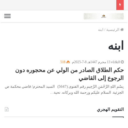
الق
الرئيسية
/
ابنه
ابنه
الثلاثاء 13 محرم 1447هـ 8-7-2025م
518
حكم الطلاق الصادر من الولي عن محجوره دون
الرجوع إلى القاضي
بِسْمِ اللهِ الرَّحْمَنِ الرَّحِيمِ رقم الفتوى (5647) السيد المحترم/ قاضي محكمة ص
الجزئية. السلام عليكم ورحمة الله وبركاته. تحية…
التقويم الهجري