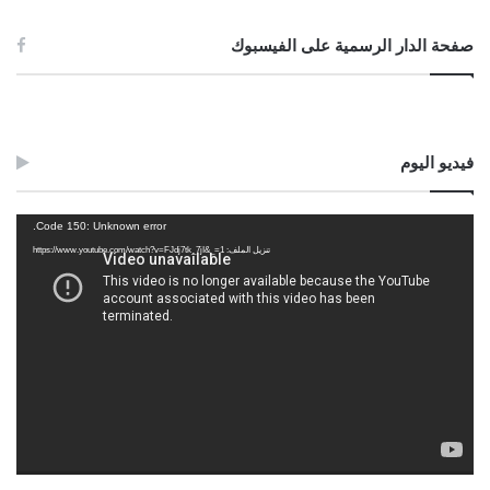
صفحة الدار الرسمية على الفيسبوك
فيديو اليوم
مشغل
Code 150: Unknown error.
الفيديو
تنزيل الملف: https://www.youtube.com/watch?v=FJdj7tk_7jI&_=1