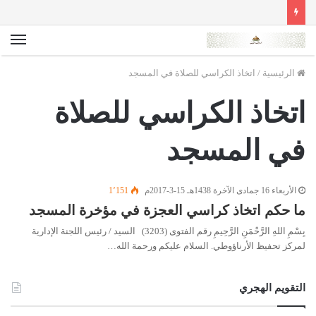
الق
الرئيسية
/
اتخاذ الكراسي للصلاة في المسجد
اتخاذ الكراسي للصلاة
في المسجد
الأربعاء 16 جمادى الآخرة 1438هـ 15-3-2017م
1٬151
ما حكم اتخاذ كراسي العجزة في مؤخرة المسجد
بِسْمِ اللهِ الرَّحْمَنِ الرَّحِيمِ رقم الفتوى (3203) السيد / رئيس اللجنة الإدارية
لمركز تحفيظ الأرناؤوطي. السلام عليكم ورحمة الله…
التقويم الهجري