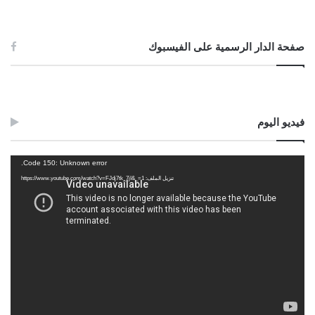
صفحة الدار الرسمية على الفيسبوك
فيديو اليوم
مشغل
Code 150: Unknown error.
الفيديو
تنزيل الملف: https://www.youtube.com/watch?v=FJdj7tk_7jI&_=1