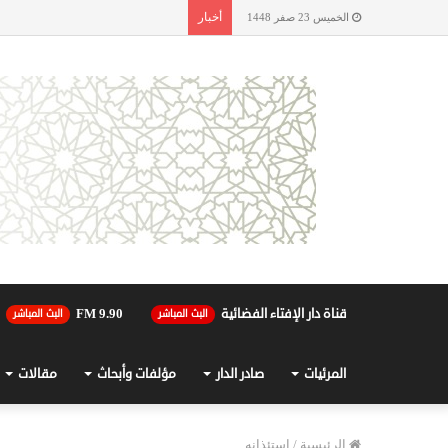
أخبار
الخميس 23 صفر 1448
قناة دار الإفتاء الفضائية
90.FM 9
البث المباشر
البث المباشر
المرئيات
صادر الدار
مؤلفات وأبحاث
مقالات
الرئيسية
/
استئذانه