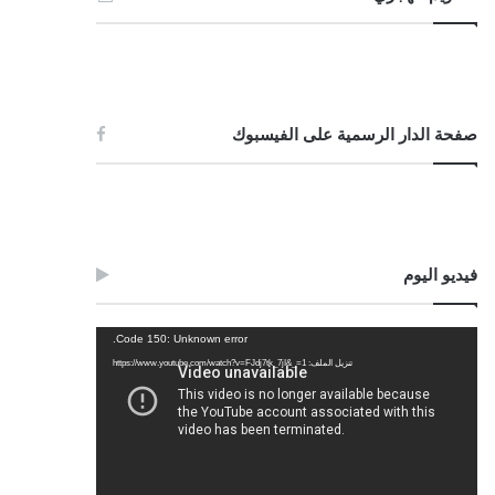
صفحة الدار الرسمية على الفيسبوك
فيديو اليوم
مشغل
Code 150: Unknown error.
الفيديو
تنزيل الملف: https://www.youtube.com/watch?v=FJdj7tk_7jI&_=1