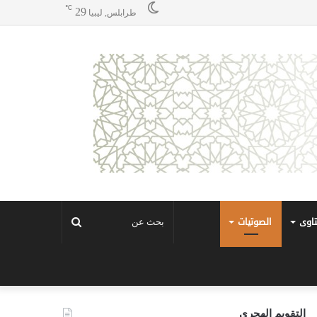
℃
29
طرابلس, ليبيا
تاوى
الصوتيات
بحث
عن
التقويم الهجري