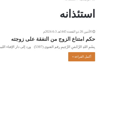
استئذانه
الأثنين 26 ذو القعدة 1445هـ 3-6-2024م
حكم امتناع الزوج من النفقة على زوجته
بِسْمِ اللهِ الرَّحْمَنِ الرَّحِيمِ رقم الفتوى (5397) ورد إلى دار الإفتاء الليبية السؤال التالي: امتنعَ زوجي من النفقة عليّ،…
أكمل القراءة »