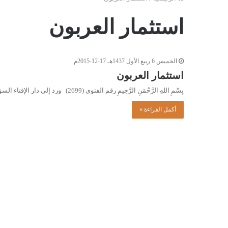
استثمار العربون
الخميس 6 ربيع الأول 1437هـ 17-12-2015م
استثمار العربون
بِسْمِ اللهِ الرَّحْمَنِ الرَّحِيمِ رقم الفتوى (2699) ورد إلى دار الإفتاء السؤال التالي: أملكُ عقارًا مشتركًا بين أشخاص، وعرضتُه…
أكمل القراءة »