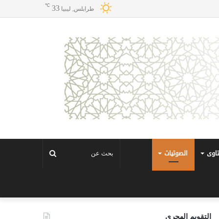
℃
33
طرابلس, ليبيا
تاوى
الصوتيات
بحث
عن
التقويم الهجري