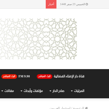
أخبار
الخميس 23 صفر 1448
قناة دار الإفتاء الفضائية
90.FM 9
البث المباشر
البث المباشر
المرئيات
صادر الدار
مؤلفات وأبحاث
مقالات
الرئيسية
/
استثمار العربون