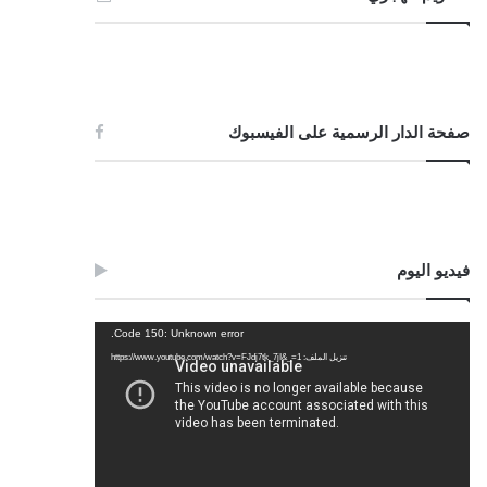
صفحة الدار الرسمية على الفيسبوك
فيديو اليوم
مشغل
Code 150: Unknown error.
الفيديو
تنزيل الملف: https://www.youtube.com/watch?v=FJdj7tk_7jI&_=1