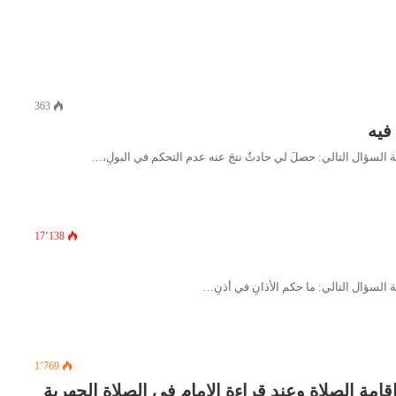
363
فيه
17٬138
1٬769
مة الصلاة وعند قراءة الإمام في الصلاة الجهرية