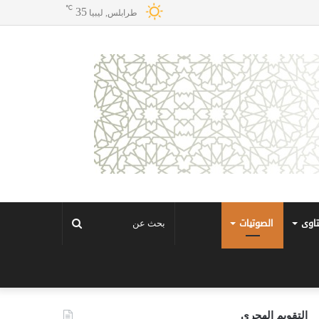
℃
35
طرابلس, ليبيا
تاوى
الصوتيات
بحث
عن
التقويم الهجري