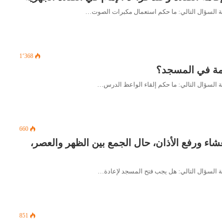
1٬368
قامة في المسجد؟
660
اء ورفع الأذان، حال الجمع بين الظهر والعصر،
851