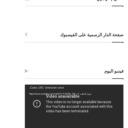
صفحة الدار الرسمية على الفيسبوك
فيديو اليوم
مشغل
Code 150: Unknown error.
الفيديو
تنزيل الملف: https://www.youtube.com/watch?v=FJdj7tk_7jI&_=1