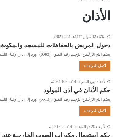
الأذان
الثلاثاء 12 شوال 1447هـ 31-3-2026م
دخول المريض بالحفاظات للمسجد والمكوث 
بِسْمِ اللهِ الرَّحْمَنِ الرَّحِيمِ رقم الفتوى (6083) ورد إلى دار الإفتاء الليبية السؤال التالي: حصلَ لي حادثٌ نتجَ عنه عدم التحكم في البولِ،…
أكمل القراءة »
الأحد 3 ربيع الثاني 1446هـ 6-10-2024م
حكم الأذان في أذن المولود
بِسْمِ اللهِ الرَّحْمَنِ الرَّحِيمِ رقم الفتوى (5513) ورد إلى دار الإفتاء الليبية السؤال التالي: ما حكم الأذانِ في أذنِ…
أكمل القراءة »
الأربعاء 28 ذو القعدة 1445هـ 5-6-2024م
حكم استعمال مكبرات الصوت الخارجية عند إقا