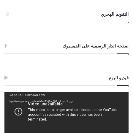
التقويم الهجري
صفحة الدار الرسمية على الفيسبوك
فيديو اليوم
مشغل
Code 150: Unknown error.
الفيديو
تنزيل الملف: https://www.youtube.com/watch?v=FJdj7tk_7jI&_=1