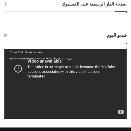
صفحة الدار الرسمية على الفيسبوك
فيديو اليوم
مشغل
Code 150: Unknown error.
الفيديو
تنزيل الملف: https://www.youtube.com/watch?v=FJdj7tk_7jI&_=1