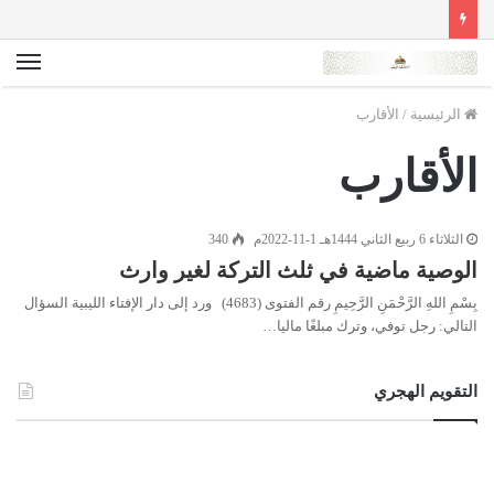
الق
الرئيسية
/
الأقارب
الأقارب
الثلاثاء 6 ربيع الثاني 1444هـ 1-11-2022م
340
الوصية ماضية في ثلث التركة لغير وارث
بِسْمِ اللهِ الرَّحْمَنِ الرَّحِيمِ رقم الفتوى (4683) ورد إلى دار الإفتاء الليبية السؤال
التالي: رجل توفي، وترك مبلغًا ماليا…
التقويم الهجري