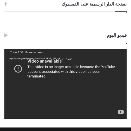
صفحة الدار الرسمية على الفيسبوك
فيديو اليوم
مشغل
Code 150: Unknown error.
الفيديو
تنزيل الملف: https://www.youtube.com/watch?v=FJdj7tk_7jI&_=1