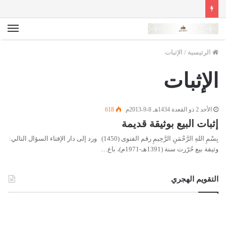
الق
الرئيسية
/
الإثبات
الإثبات
الأحد 2 ذو القعدة 1434هـ 8-9-2013م
618
إثبات البيع بوثيقة قديمة
بِسْمِ اللهِ الرَّحْمَنِ الرَّحِيمِ رقم الفتوى (1450) ورد إلى دار الإفتاء السؤال التالي:
وثيقة بيع حُرّرت سنة (1391هـ-1971م)، باع…
التقويم الهجري