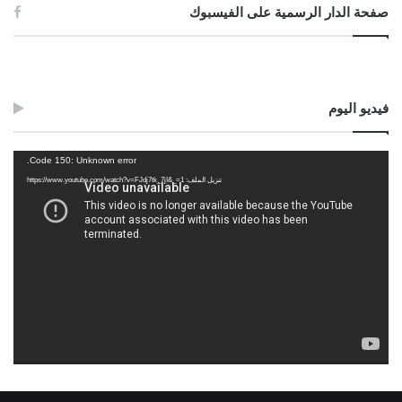
صفحة الدار الرسمية على الفيسبوك
فيديو اليوم
مشغل
Code 150: Unknown error.
الفيديو
تنزيل الملف: https://www.youtube.com/watch?v=FJdj7tk_7jI&_=1