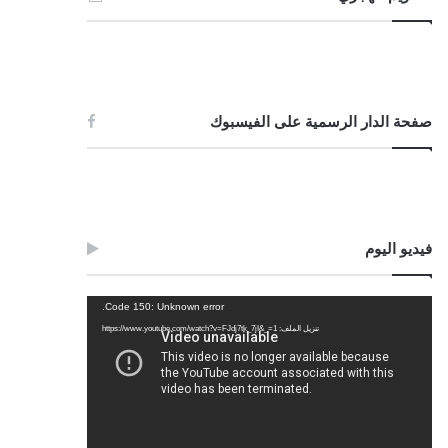
صفحة الدار الرسمية على الفيسبوك
فيديو اليوم
مشغل
Code 150: Unknown error.
الفيديو
تنزيل الملف: https://www.youtube.com/watch?v=FJdj7tk_7jI&_=1