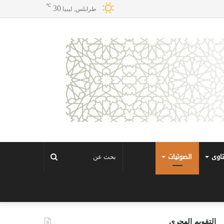
℃
30
طرابلس, ليبيا
تاوى
الصوتيات
بحث
عن
التقويم الهجري