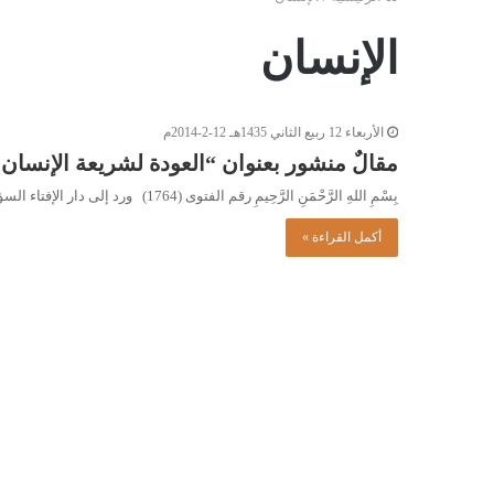
الإنسان
الأربعاء 12 ربيع الثاني 1435هـ 12-2-2014م
مقالٌ منشور بعنوان “العودة لشريعة الإنسان”
بِسْمِ اللهِ الرَّحْمَنِ الرَّحِيمِ رقم الفتوى (1764) ورد إلى دار الإفتاء السؤال التالي: نُشِرَ في جريدة فبراير، العدد (614)،…
أكمل القراءة »