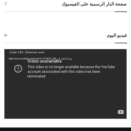
صفحة الدار الرسمية على الفيسبوك
فيديو اليوم
مشغل
Code 150: Unknown error.
الفيديو
تنزيل الملف: https://www.youtube.com/watch?v=FJdj7tk_7jI&_=1