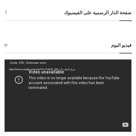
صفحة الدار الرسمية على الفيسبوك
فيديو اليوم
مشغل
Code 150: Unknown error.
الفيديو
تنزيل الملف: https://www.youtube.com/watch?v=FJdj7tk_7jI&_=1