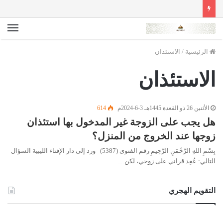
الق
الرئيسية
/
الاستئذان
الاستئذان
الأثنين 26 ذو القعدة 1445هـ 3-6-2024م
614
هل يجب على الزوجة غير المدخول بها استئذان
زوجها عند الخروج من المنزل؟
بِسْمِ اللهِ الرَّحْمَنِ الرَّحِيمِ رقم الفتوى (5387) ورد إلى دار الإفتاء الليبية السؤال
التالي: عُقِد قراني على زوجي، لكن…
التقويم الهجري