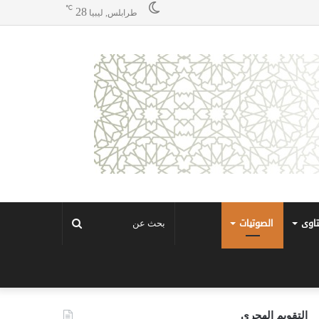
℃
28
طرابلس, ليبيا
تاوى
الصوتيات
بحث
عن
التقويم الهجري