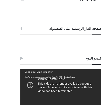
صفحة الدار الرسمية على الفيسبوك
فيديو اليوم
مشغل
Code 150: Unknown error.
الفيديو
تنزيل الملف: https://www.youtube.com/watch?v=FJdj7tk_7jI&_=1