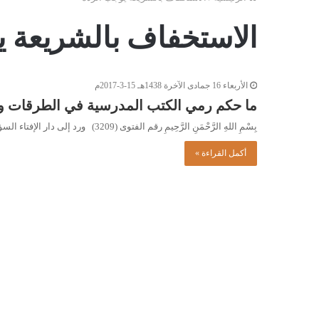
الاستخفاف بالشريعة ي
الأربعاء 16 جمادى الآخرة 1438هـ 15-3-2017م
ما حكم رمي الكتب المدرسية في الطرقات و
بِسْمِ اللهِ الرَّحْمَنِ الرَّحِيمِ رقم الفتوى (3209) ورد إلى دار الإفتاء السؤال التالي: ما حكمُ ما يفعلُهُ بعضُ الطلبة…
أكمل القراءة »