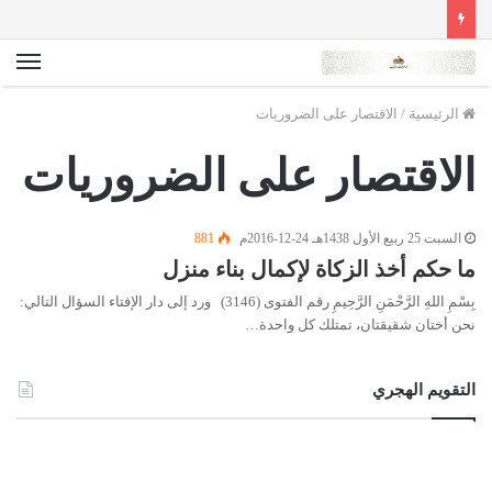
الق
الرئيسية
/
الاقتصار على الضروريات
الاقتصار على الضروريات
السبت 25 ربيع الأول 1438هـ 24-12-2016م
881
ما حكم أخذ الزكاة لإكمال بناء منزل
بِسْمِ اللهِ الرَّحْمَنِ الرَّحِيمِ رقم الفتوى (3146) ورد إلى دار الإفتاء السؤال التالي:
نحن أختان شقيقتان، تمتلك كل واحدة…
التقويم الهجري