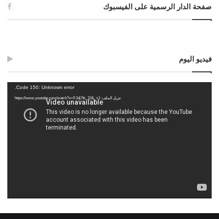
صفحة الدار الرسمية على الفيسبوك
فيديو اليوم
مشغل
Code 150: Unknown error.
الفيديو
تنزيل الملف: https://www.youtube.com/watch?v=FJdj7tk_7jI&_=1