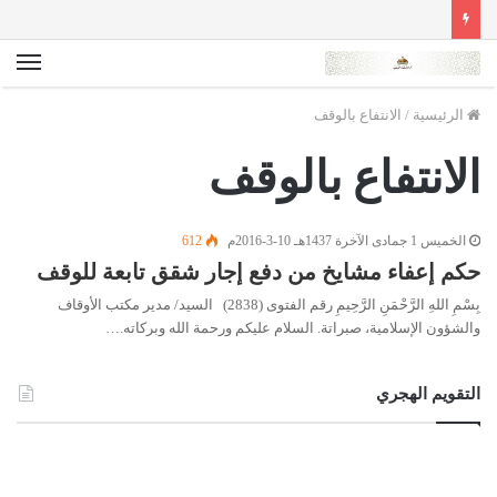
الق
الرئيسية
/
الانتفاع بالوقف
الانتفاع بالوقف
الخميس 1 جمادى الآخرة 1437هـ 10-3-2016م
612
حكم إعفاء مشايخ من دفع إجار شقق تابعة للوقف
بِسْمِ اللهِ الرَّحْمَنِ الرَّحِيمِ رقم الفتوى (2838) السيد/ مدير مكتب الأوقاف
والشؤون الإسلامية، صبراتة. السلام عليكم ورحمة الله وبركاته.…
التقويم الهجري