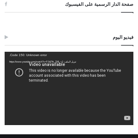
صفحة الدار الرسمية على الفيسبوك
فيديو اليوم
مشغل
Code 150: Unknown error.
الفيديو
تنزيل الملف: https://www.youtube.com/watch?v=FJdj7tk_7jI&_=1