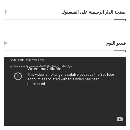
صفحة الدار الرسمية على الفيسبوك
فيديو اليوم
مشغل
Code 150: Unknown error.
الفيديو
تنزيل الملف: https://www.youtube.com/watch?v=FJdj7tk_7jI&_=1