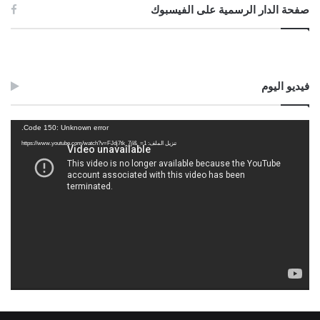
صفحة الدار الرسمية على الفيسبوك
فيديو اليوم
مشغل
Code 150: Unknown error.
الفيديو
تنزيل الملف: https://www.youtube.com/watch?v=FJdj7tk_7jI&_=1