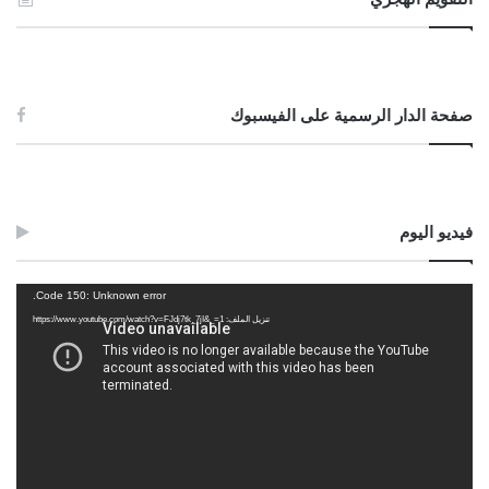
صفحة الدار الرسمية على الفيسبوك
فيديو اليوم
مشغل
Code 150: Unknown error.
الفيديو
تنزيل الملف: https://www.youtube.com/watch?v=FJdj7tk_7jI&_=1