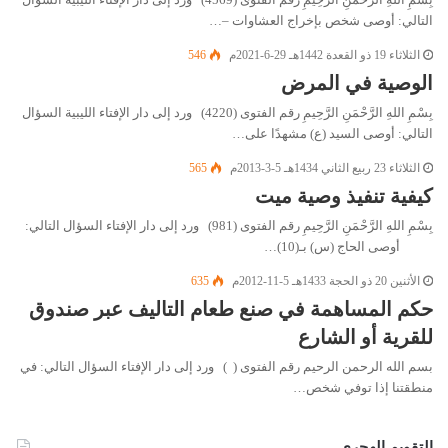
التالي: أوصى شخص بإخراج العشاوات –…
الثلاثاء 19 ذو القعدة 1442هـ 29-6-2021م
546
الوصية في المرض
بِسْمِ اللهِ الرَّحْمَنِ الرَّحِيمِ رقم الفتوى (4220) ورد إلى دار الإفتاء الليبية السؤال
التالي: أوصى السيد (ع) مشهدًا على…
الثلاثاء 23 ربيع الثاني 1434هـ 5-3-2013م
565
كيفية تنفيذ وصية ميت
بِسْمِ اللهِ الرَّحْمَنِ الرَّحِيمِ رقم الفتوى (981) ورد إلى دار الإفتاء السؤال التالي:
أوصى الحاج (س) بـ(10)…
الأثنين 20 ذو الحجة 1433هـ 5-11-2012م
635
حكم المساهمة في صنع طعام التاليف عبر صندوق
للقرية أو الشارع
بسم الله الرحمن الرحيم رقم الفتوى ( ) ورد إلى دار الإفتاء السؤال التالي: في
منطقتنا إذا توفي شخص…
التقويم الهجري