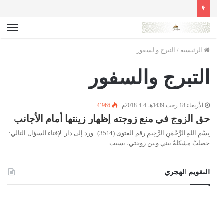
الق
الرئيسية
/
التبرج والسفور
التبرج والسفور
الأربعاء 18 رجب 1439هـ 4-4-2018م
4٬966
حق الزوج في منع زوجته إظهار زينتها أمام الأجانب
بِسْمِ اللهِ الرَّحْمَنِ الرَّحِيمِ رقم الفتوى (3514) ورد إلى دار الإفتاء السؤال التالي:
حصلتْ مشكلةٌ بيني وبين زوجتي، بسبب…
التقويم الهجري