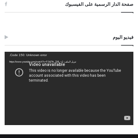
صفحة الدار الرسمية على الفيسبوك
فيديو اليوم
مشغل
Code 150: Unknown error.
الفيديو
تنزيل الملف: https://www.youtube.com/watch?v=FJdj7tk_7jI&_=1