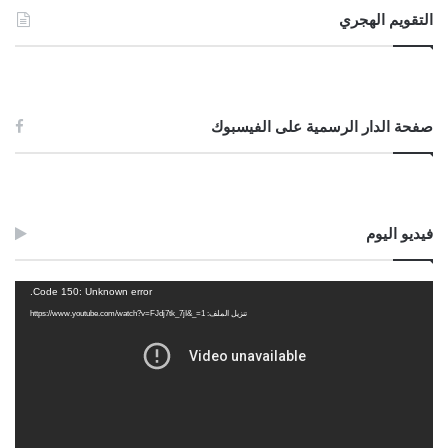
التقويم الهجري
صفحة الدار الرسمية على الفيسبوك
فيديو اليوم
مشغل
Code 150: Unknown error.
الفيديو
تنزيل الملف: https://www.youtube.com/watch?v=FJdj7tk_7jI&_=1