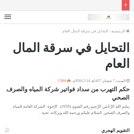
الق
الرئيسية
/
التحايل في سرقة المال العام
التحايل في سرقة المال
العام
السبت 7 شعبان 1437هـ 14-5-2016م
2٬864
حكم التهرب من سداد فواتير شركة المياه والصرف
الصحي
بِسْمِ اللهِ الرَّحْمَنِ الرَّحِيمِ رقم الفتوى (2939) الإخوة: الشركة العامة للمياه
والصرف الصحي. السلام عليكم ورحمة الله وبركاته. تحية…
التقويم الهجري