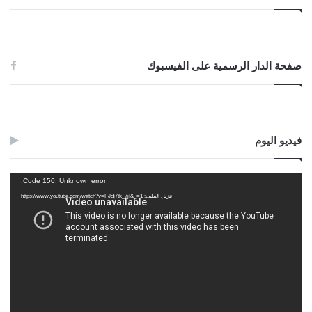
صفحة الدار الرسمية على الفيسبوك
فيديو اليوم
مشغل
Code 150: Unknown error.
الفيديو
تنزيل الملف: https://www.youtube.com/watch?v=FJdj7tk_7jI&_=1