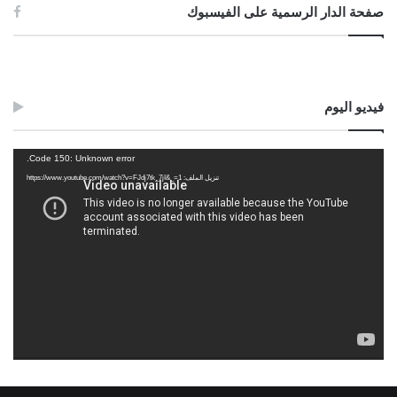
صفحة الدار الرسمية على الفيسبوك
فيديو اليوم
مشغل
Code 150: Unknown error.
الفيديو
تنزيل الملف: https://www.youtube.com/watch?v=FJdj7tk_7jI&_=1